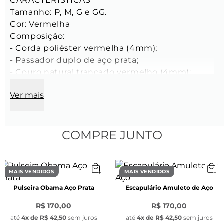
CARACTERÍSTICAS

Tamanho: P, M, G e GG.

Cor: Vermelha

Composição:

- Corda poliéster vermelha (4mm);

- Passador duplo de aço prata;

- Couro natural trançado vermelho (4mm);

Fecho: magnético retangular de aço prata 
Ver mais
escovado (8mm).

- Feita manualmente com criação Key Design.

SAIBA MAIS

COMPRE JUNTO
Romano em corda e couro all red é uma peça 
de personalidade, que vai dar um destaque no 
seu visual.
MAIS VENDIDOS
MAIS VENDIDOS
Pulseira Obama Aço Prata
Escapulário Amuleto de Aço
R$ 170,00
R$ 170,00
até
4
x de
R$ 42,50
sem juros
até
4
x de
R$ 42,50
sem juros