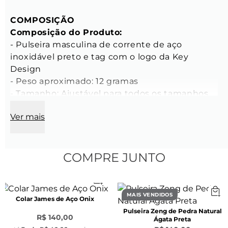
COMPOSIÇÃO
Composição do Produto:
- Pulseira masculina de corrente de aço 
inoxidável preto e tag com o logo da Key 
Design 
- Peso aproximado: 12 gramas 
- Tamanho: Ajustável para todos os tamanhos 
- Comprimento total da pulseira até 21 cm 
Ver mais
com extensor 
CARACTERÍSTICAS
Características da Corrente:
COMPRE JUNTO
- Comprimento do elo: 10 mm 
- Largura do elo: 7 mm 
- Espessura do elo: 1,8 mm 
MAIS VENDIDOS
Colar James de Aço Onix
- Cor: Preto 
Pulseira Zeng de Pedra Natural
- Material: Aço Inoxidável 
R$ 140,00
Ágata Preta
- Modelo: Grumet meio fio facetada 