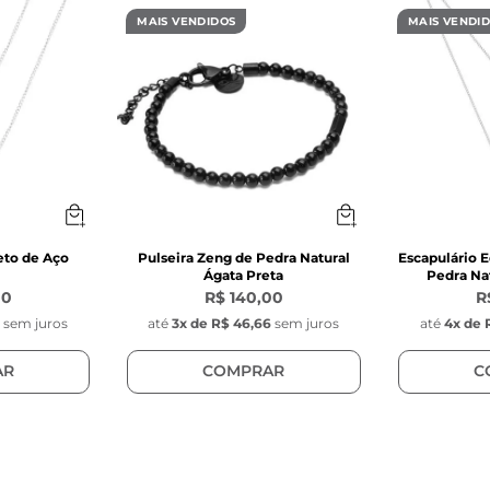
ensora de aço inoxidável prata com 3 mm de espessu
MAIS VENDIDOS
MAIS VENDI
 de aço inoxidável prata 
dondas com argola de aço inoxidável pratas 4 mm de 
 serem naturais, as pedras podem sofrer uma pequen
ato e cor apresentada na foto 
CA: 
 mm 
eto de Aço
Pulseira Zeng de Pedra Natural
Escapulário E
Ágata Preta
Pedra Nat
00
R$ 140,00
R
ra sintética hematita 
0
sem juros
até
3
x de
R$ 46,66
sem juros
até
4
x de
a quadrada facetada 
 (entre as pedras) 
AR
COMPRAR
C
s do Pingente Key Design:
ação da chave da Key Design 
m 