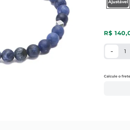
Ajustável
R$
140
,
－