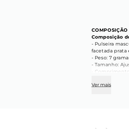
COMPOSIÇÃO
Composição do
- Pulseira masc
facetada prata
- Peso: 7 grama
- Tamanho: Aju
- Comprimento 
Ver mais
CARACTERÍST
Característica
PEDRAS NATUR
- Diâmetro: 6 
- Cor: Azul 
- Material: Pedr
- Modelo: Pedra