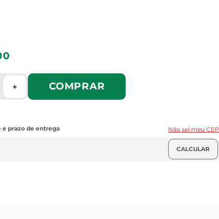
00
COMPRAR
＋
Não sei meu CEP