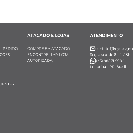
1 cm 
inoxidável 
ngente: Fixo, (ao lado do fecho)
ATACADO E LOJAS
ATENDIMENTO
U PEDIDO
COMPRE EM ATACADO
contato@keydesign.
UÇÕES
ENCONTRE UMA LOJA
Seg. a sex. de 8h às 18h
AUTORIZADA
(43) 98871-9284
Londrina - PR, Brasil
UENTES