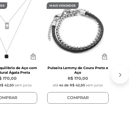
ra 
DOS
MAIS VENDIDOS
MAIS
diâmetro fixas 
a variação no 
quilíbrio de Aço com
Pulseira Lemmy de Couro Preto e
C
ural Ágata Preta
Aço
$ 170,00
R$ 170,00
R$ 42,50
sem juros
até
4
x de
R$ 42,50
sem juros
at
OMPRAR
COMPRAR