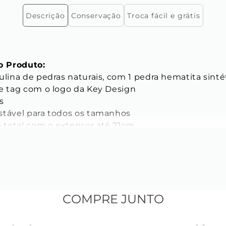
Descrição
Conservação
Troca fácil e grátis
 Produto:
ulina de pedras naturais, com 1 pedra hematita sinté
 e tag com o logo da Key Design 
s 
stável para todos os tamanhos 
total com o extensor até 21cm 
ICAS
s das Pedras:
AIS: 
mm 
COMPRE JUNTO
a natural 
 natural Sodalita azul 