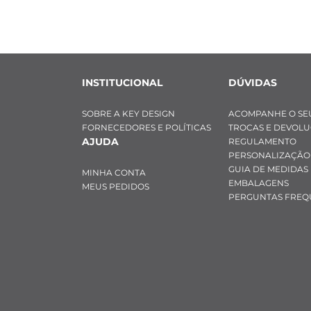
- Espessura: 0,
- Cor: Prata 
- Material: Aço 
- Posição do pi
INSTITUCIONAL
DÚVIDAS
SOBRE A KEY DESIGN
ACOMPANHE O SE
FORNECEDORES E POLÍTICAS
TROCAS E DEVOL
AJUDA
REGULAMENTO
PERSONALIZAÇÃO
GUIA DE MEDIDAS
MINHA CONTA
EMBALAGENS
MEUS PEDIDOS
PERGUNTAS FREQ