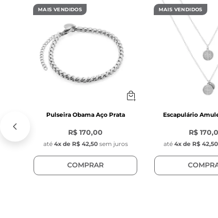
- Corrente ext
MAIS VENDIDOS
MAIS VENDIDOS
- Fecho lagosta
- Ponteiras re
nas pedras 
**Atenção: por
diâmetro, form
PEDRA SINTÉTI
- Espessura: 4
Pulseira Obama Aço Prata
Escapulário Amul
- Cor: Prata 
R$ 170,00
R$ 170,
- Material: Ped
até
4
x de
R$ 42,50
sem juros
até
4
x de
R$ 42,5
- Modelo: Pedr
- Posição: Fixo,
COMPRAR
COMPR
Característica
- Tag com grav
- Diâmetro: 1 c