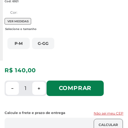
:
6921
Cor:
VER MEDIDAS
P-M
G-GG
R$
140
,
00
COMPRAR
－
＋
Não sei meu CEP