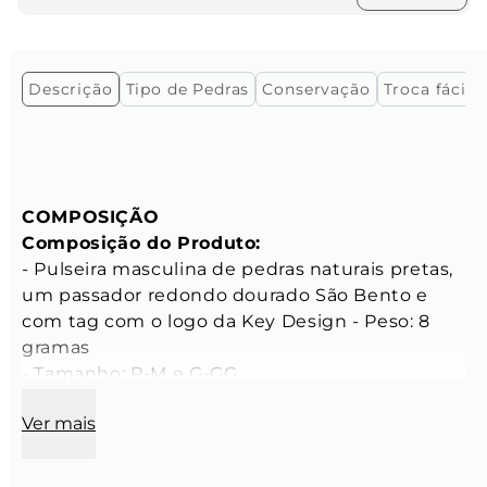
Descrição
Tipo de Pedras
Conservação
Troca fácil e
COMPOSIÇÃO
Composição do Produto:
- Pulseira masculina de pedras naturais pretas, 
um passador redondo dourado São Bento e 
com tag com o logo da Key Design - Peso: 8 
gramas 
- Tamanho: P-M e G-GG 
Ver mais
CARACTERÍSTICAS
Características das Pedras:
- Diâmetro: 4 mm 