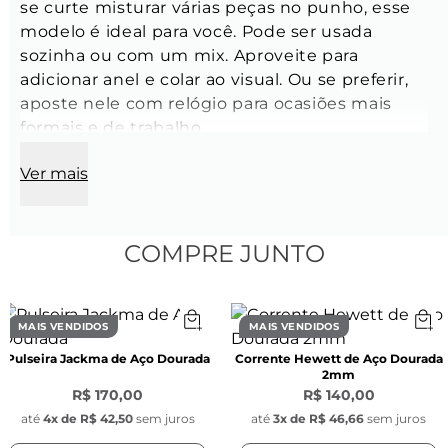
se curte misturar várias peças no punho, esse 
modelo é ideal para você. Pode ser usada 
sozinha ou com um mix. Aproveite para 
adicionar anel e colar ao visual. Ou se preferir, 
aposte nele com relógio para ocasiões mais 
formais e de trabalho.
Ver mais
Modelo:
 Bracelete cuff de aço com a logo da 
Key Design na face anterior da peça
COMPRE JUNTO
Tamanho:
 Ajustável
MAIS VENDIDOS
MAIS VENDIDOS
Largura:
 4 mm
Pulseira Jackma de Aço Dourada
Corrente Hewett de Aço Dourada
2mm
Cor:
 Dourado
R$ 170,00
R$ 140,00
até
4
x de
R$ 42,50
sem juros
até
3
x de
R$ 46,66
sem juros
Espessura:
 1,90 mm