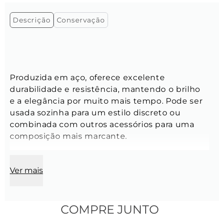
Descrição
Conservação
Produzida em aço, oferece excelente 
durabilidade e resistência, mantendo o brilho 
e a elegância por muito mais tempo. Pode ser 
usada sozinha para um estilo discreto ou 
combinada com outros acessórios para uma 
composição mais marcante.
Modelo:
 Bracelete cuff em aço com a logo da 
Ver mais
Key Design na face anterior da peça
Tamanho:
 Ajustável
Largura:
 4 mm
Espessura:
 1,90 mm
COMPRE JUNTO
 Cor:
 Prata