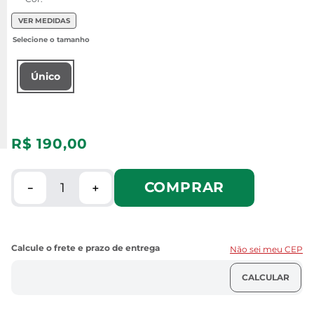
VER MEDIDAS
Único
R$
190
,
00
COMPRAR
－
＋
Não sei meu CEP