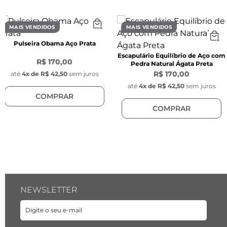
Material:
 Aço inoxidável
MAIS VENDIDOS
MAIS VENDIDOS
Personalização
Pulseira Obama Aço Prata
 -Este produto permite personalização com 
 15 
Escapulário Equilíbrio de Aço com
caracteres
, incluindo espaços.
R$ 170,00
Pedra Natural Ágata Preta
 -Você pode usar letras, números e pontos.
R$ 170,00
até
4
x de
R$ 42,50
sem juros
 Emoticons, símbolos especiais ou atalhos de 
até
4
x de
R$ 42,50
sem juros
COMPRAR
teclado não são permitidos.
COMPRAR
 -A fonte utilizada na personalização é a 
Roman 3L.
 -A gravação é feita 
sem nenhum custo 
adicional
.
NEWSLETTER