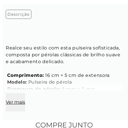
Descrição
Realce seu estilo com esta pulseira sofisticada, 
composta por pérolas clássicas de brilho suave 
e acabamento delicado.
Comprimento:
 16 cm + 5 cm de extensora
Modelo:
 Pulseira de pérola
Espessura da pérola:
 8 mm x 5 mm
Fecho:
 Oval
Ver mais
Cor:
 Branca
Material:
 Pedra natural de água doce e aço 
inoxidável
COMPRE JUNTO