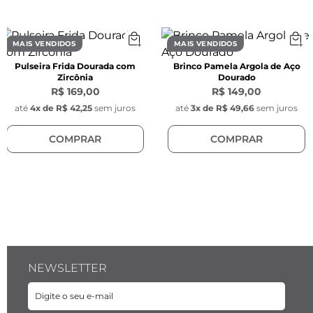
Pingente Retangular com Pedra:
Espessura:
 14 mm x 9 mm x 4 mm
Material:
 Aço inoxidável
MAIS VENDIDOS
MAIS VENDIDOS
Pulseira Frida Dourada com
Brinco Pamela Argola de Aço
Pingente Key Design:
Zircônia
Dourado
Espessura:
 11 x 4 x 0,8 mm
R$ 169,00
R$ 149,00
Material:
 Aço inoxidável
até
4
x de
R$ 42,25
sem juros
até
3
x de
R$ 49,66
sem juros
COMPRAR
COMPRAR
NEWSLETTER