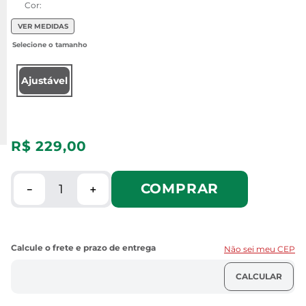
Cor:
VER MEDIDAS
Ajustável
R$
229
,
00
COMPRAR
－
＋
Não sei meu CEP