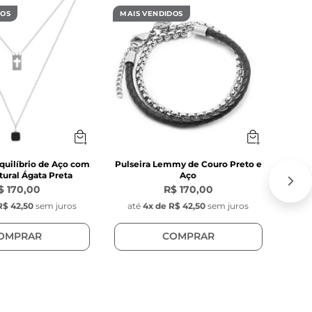
DOS
MAIS VENDIDOS
MAIS
quilíbrio de Aço com
Pulseira Lemmy de Couro Preto e
C
ural Ágata Preta
Aço
$ 170,00
R$ 170,00
R$ 42,50
sem juros
até
4
x de
R$ 42,50
sem juros
at
OMPRAR
COMPRAR