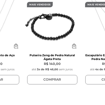
MAIS VENDIDOS
MAIS VENDI
eto de Aço
Pulseira Zeng de Pedra Natural
Escapulário E
Ágata Preta
Pedra Nat
00
R$ 140,00
R
0
sem juros
até
3
x de
R$ 46,66
sem juros
até
4
x de
AR
COMPRAR
C