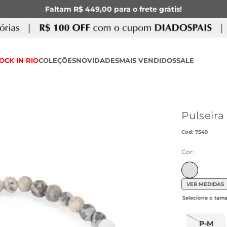
Faltam R$ 449,00 para o frete grátis!
OCK IN RIO
COLEÇÕES
NOVIDADES
MAIS VENDIDOS
SALE
Pulseira
:
7549
Cor:
VER MEDIDAS
P-M