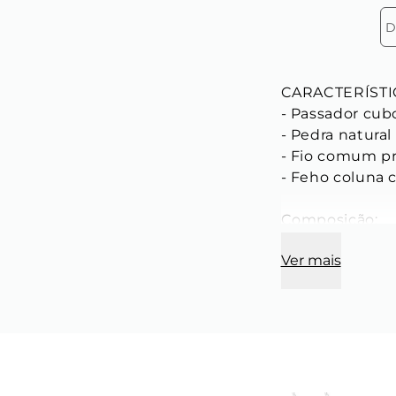
D
CARACTERÍSTIC
- Passador cubo
- Pedra natural 
- Fio comum pr
- Feho coluna c
Composição:

- Tamanhos: P-
Ver mais
- Cor Cinza

- Feita manual
- Por ser uma p