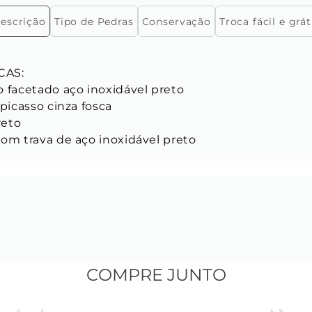
escrição
Tipo de Pedras
Conservação
Troca fácil e grát
AS:

 facetado aço inoxidável preto

picasso cinza fosca

eto

om trava de aço inoxidável preto

M| G-GG

mente com criação Key Design.

edra natural, a sua cor pode sofrer variação.
COMPRE JUNTO