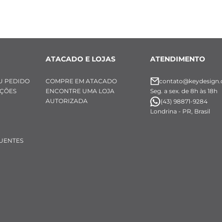
ATACADO E LOJAS
ATENDIMENTO
U PEDIDO
COMPRE EM ATACADO
contato@keydesign.
UÇÕES
ENCONTRE UMA LOJA
Seg. a sex. de 8h às 18h
AUTORIZADA
(43) 98871-9284
Londrina - PR, Brasil
UENTES