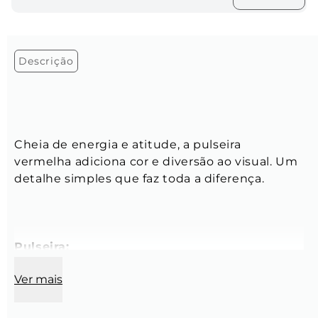
Descrição
Cheia de energia e atitude, a pulseira 
vermelha adiciona cor e diversão ao visual. Um 
detalhe simples que faz toda a diferença.
Pulseira:
Ver mais
Tamanho:
 13 cm + 5 cm de extensora 
(ajustável)