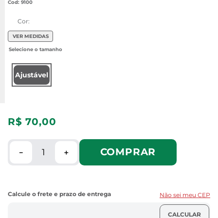
:
9100
Cor:
VER MEDIDAS
Ajustável
R$
70
,
00
COMPRAR
－
＋
Não sei meu CEP