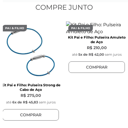
Largura:
 4 mm
COMPRE JUNTO
Espessura:
 1.50 mm
PAI & FILHO
PAI & FILHO
Fecho:
 S de pressão
Kit Pai e Filho: Pulseira Amuleto
de Aço
Material:
 Fio em cetim com detalhes em aço 
R$ 210,00
inoxidável.
até
5
x de
R$ 42,00
sem juros
COMPRAR
Cor:
 Bordô
Passador:
 Hexagonal Aço Prata
Kit Pai e Filho: Pulseira Strong de
Cabo de Aço
R$ 275,00
até
6
x de
R$ 45,83
sem juros
Pingente tag
COMPRAR
Diâmetro:
 1 cm