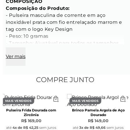
COMPOSIÇÃO
Composição do Produto:
- Pulseira masculina de corrente em aço 
inoxidável prata com fio entrelaçado marrom e 
tag com o logo Key Design 
- Peso: 10 gramas 
- Tamanho: Ajustável para todos os tamanhos 
- Comprimento total com o extensor de até 21 
Ver mais
cm 
CARACTERÍSTICAS
Características da Corrente:
COMPRE JUNTO
- Espessura do elo: 4 mm 
- Cor: Prata 
- Material: Aço inoxidável 
MAIS VENDIDOS
MAIS VENDIDOS
- Modelo: Box veneziana 
Pulseira Frida Dourada com
Brinco Pamela Argola de Aço
- Fecho lagosta de aço inoxidável na cor prata 
Zircônia
Dourado
- Corrente extensora de aço inoxidável prata, 
R$ 169,00
R$ 149,00
com espessura de 3mm 
até
4
x de
R$ 42,25
sem juros
até
3
x de
R$ 49,66
sem juros