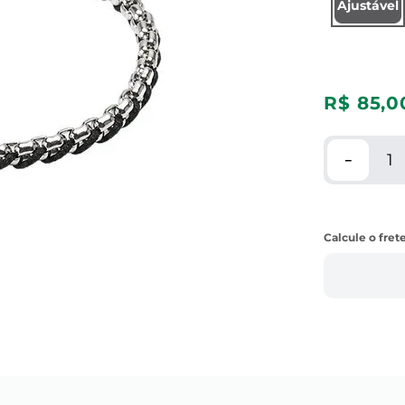
Ajustável
R$
85
,
0
－