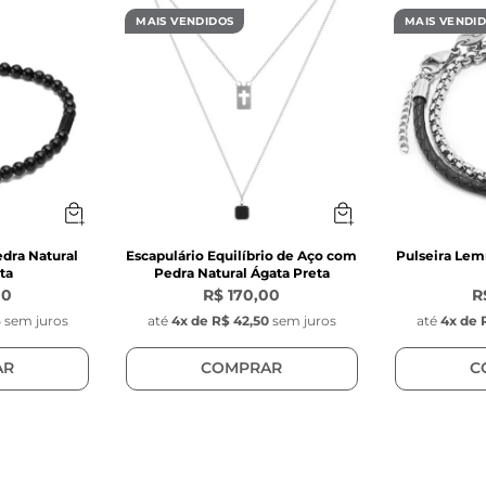
MAIS VENDIDOS
MAIS VENDI
edra Natural
Escapulário Equilíbrio de Aço com
Pulseira Lem
ta
Pedra Natural Ágata Preta
00
R$ 170,00
R
6
sem juros
até
4
x de
R$ 42,50
sem juros
até
4
x de
AR
COMPRAR
C