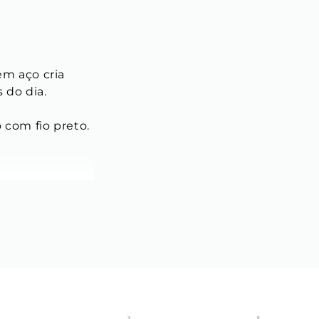
em aço cria 
 do dia.
 com fio preto.