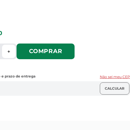
0
COMPRAR
＋
Não sei meu CEP