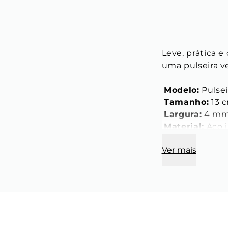
Leve, prática e
uma pulseira ve
Modelo:
 Pulse
Tamanho:
 13 
Largura:
 4 m
Material:
 Aço 
Ver mais
Pingente Key
Cor:
 Prata
Material:
 Aço 