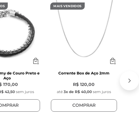
DOS
MAIS VENDIDOS
MAIS
my de Couro Preto e
Corrente Box de Aço 2mm
P
Aço
$ 170,00
R$ 120,00
R$ 42,50
sem juros
até
3
x de
R$ 40,00
sem juros
at
OMPRAR
COMPRAR