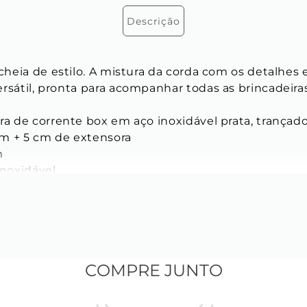
Descrição
 cheia de estilo. A mistura da corda com os detalhes 
rsátil, pronta para acompanhar todas as brincadeiras
ira de corrente box em aço inoxidável prata, trançado
cm + 5 cm de extensora
m
inoxidável
 Design:
Tamanho:
 1 cm x 1 mm
inoxidável
COMPRE JUNTO