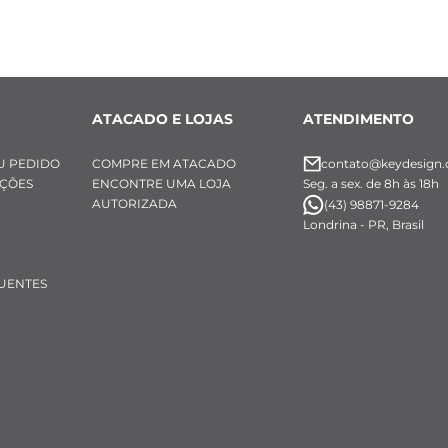
ATACADO E LOJAS
ATENDIMENTO
U PEDIDO
COMPRE EM ATACADO
contato@keydesign.
UÇÕES
ENCONTRE UMA LOJA
Seg. a sex. de 8h às 18h
AUTORIZADA
(43) 98871-9284
Londrina - PR, Brasil
UENTES