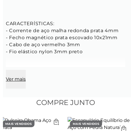
CARACTERÍSTICAS:

- Corrente de aço malha redonda prata 4mm

- Fecho magnético prata escovado 10x21mm

- Cabo de aço vermelho 3mm

- Fio elástico nylon 3mm preto

Composição:

Ver mais
- Tamanhos: P, M, G GG

- Cor: Vermelha

- Para mais informações consulte o guia de 
medidas no topo da página;

COMPRE JUNTO
- Feita manualmente com criação Key Design.
MAIS VENDIDOS
MAIS VENDIDOS