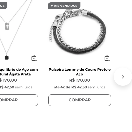
DOS
MAIS VENDIDOS
MAIS
ra

quilíbrio de Aço com
Pulseira Lemmy de Couro Preto e
C
ural Ágata Preta
Aço
$ 170,00
R$ 170,00
R$ 42,50
sem juros
até
4
x de
R$ 42,50
sem juros
at
OMPRAR
COMPRAR