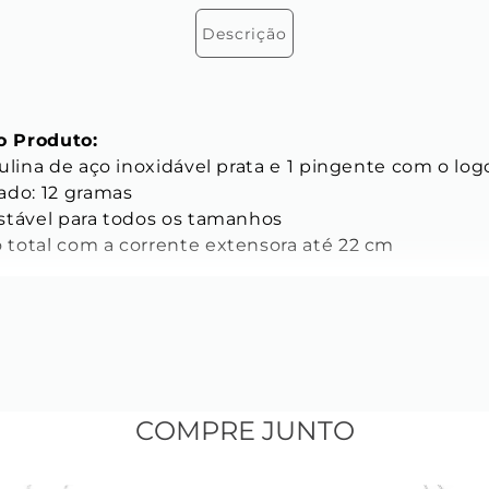
Descrição
 Produto:
ulina de aço inoxidável prata e 1 pingente com o log
do: 12 gramas

stável para todos os tamanhos

total com a corrente extensora até 22 cm

ICAS
s da Corrente:
o elo: 6 mm

o: 4,5 mm

elo: 2 mm

COMPRE JUNTO
inoxidável

 de Café ( elos ovais e entrelaçados)
