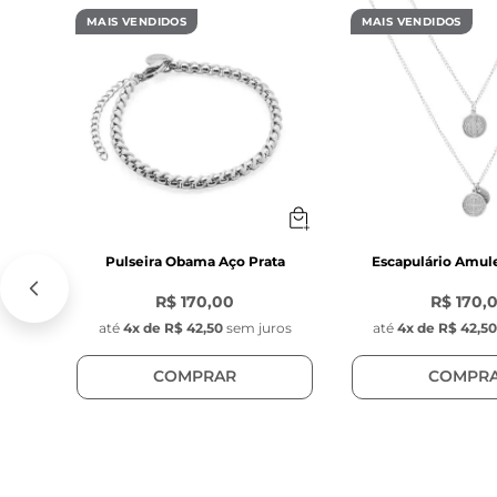
- Fecho: Lagost
MAIS VENDIDOS
MAIS VENDIDOS
- Corrente ext
Característica
- Pingente red
- Diâmetro: 1 c
- Espessura: 1 
- Cor: Prata

- Material: Aço 
- Posição do pi
Pulseira Obama Aço Prata
Escapulário Amul
R$ 170,00
R$ 170,
até
4
x de
R$ 42,50
sem juros
até
4
x de
R$ 42,5
COMPRAR
COMPR