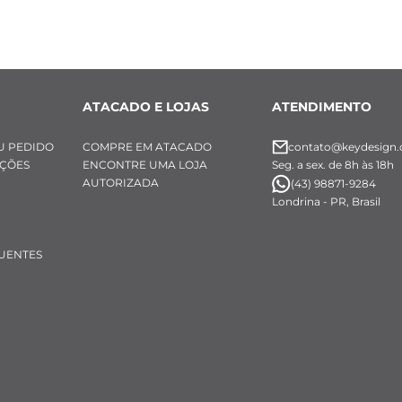
ATACADO E LOJAS
ATENDIMENTO
U PEDIDO
COMPRE EM ATACADO
contato@keydesign.
UÇÕES
ENCONTRE UMA LOJA
Seg. a sex. de 8h às 18h
AUTORIZADA
(43) 98871-9284
Londrina - PR, Brasil
UENTES