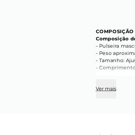
COMPOSIÇÃO
Composição do
- Pulseira masc
- Peso aproxima
- Tamanho: Aju
- Comprimento 
CARACTERÍST
Ver mais
Característica
- Compriment d
- Largura do el
- Espessura do 
- Cor: Prata

- Material: Aço 
- Modelo: Grãos