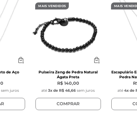
a de aço inoxidável na cor prata

MAIS VENDIDOS
MAIS VENDI
ensora de aço inoxidável na cor prata 3mm de espessu
s do Pingente Key Design:
ondo com gravação da chave da Key Design

m

mm 

inoxidável 

ngente: Fixo no fecho
eto de Aço
Pulseira Zeng de Pedra Natural
Escapulário E
Ágata Preta
Pedra Nat
00
R$ 140,00
R
0
sem juros
até
3
x de
R$ 46,66
sem juros
até
4
x de
AR
COMPRAR
C