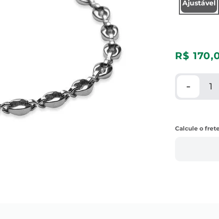
Ajustável
R$
170
,
－