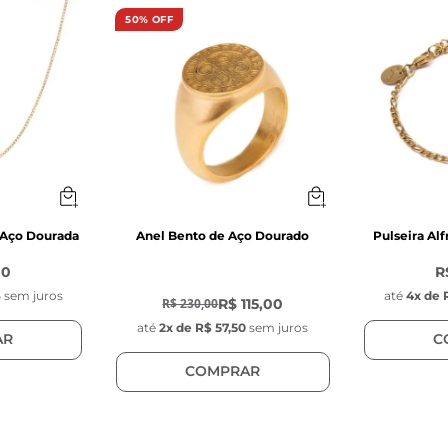
nho oval

50% OFF
 de aço inoxidável dourado

ensora de aço inoxidável dourada, com 3 mm de espe
s do Pingente Key Design:
ondo com gravação da chave da Key Design

m

 cm

inoxidável

 Aço Dourada
Anel Bento de Aço Dourado
Pulseira Al
ngente: Fixo, (ao lado do fecho)
00
R
-
50
%
6
sem juros
até
4
x de
R$ 115,00
R$ 230,00
até
2
x de
R$ 57,50
sem juros
AR
C
COMPRAR