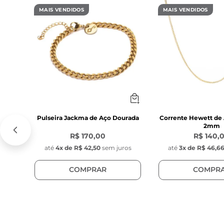
- Modelo: Tijoli
MAIS VENDIDOS
MAIS VENDIDOS
- Fecho lagosta
- Corrente ext
Característica
- Pingente red
- Diâmetro: 1 c
- Espessura: 0,1
- Cor: Dourado

- Material: Aço 
Pulseira Jackma de Aço Dourada
Corrente Hewett de
2mm
- Posição do pi
R$ 170,00
R$ 140,
até
4
x de
R$ 42,50
sem juros
até
3
x de
R$ 46,6
COMPRAR
COMPR