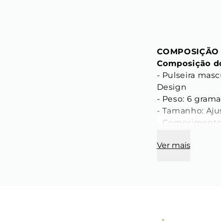
COMPOSIÇÃO
Composição do
- Pulseira mas
Design

- Peso: 6 gramas
- Tamanho: Aju
- Comprimento 
Ver mais
CARACTERÍST
Característica
- Comprimento 
- Largura do el
- Espessura do 
- Cor: Dourado

- Material: Aço 