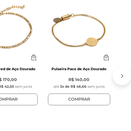
40% 
ssura

fred de Aço Dourado
Pulseira Paco de Aço Dourado
Corren
$ 170,00
R$ 140,00
-
4
R$ 42,50
sem juros
até
3
x de
R$ 46,66
sem juros
at
OMPRAR
COMPRAR