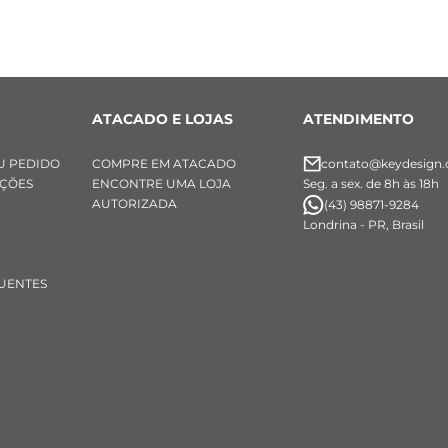
ATACADO E LOJAS
ATENDIMENTO
U PEDIDO
COMPRE EM ATACADO
contato@keydesign.
UÇÕES
ENCONTRE UMA LOJA
Seg. a sex. de 8h às 18h
AUTORIZADA
(43) 98871-9284
Londrina - PR, Brasil
UENTES