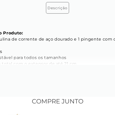
Descrição
 Produto:
culina de corrente de aço dourado e 1 pingente com 
 

stável para todos os tamanhos

total com o extensor de até 21 cm

ICAS
s da Corrente:
do elo: 4 mm

o: 3 mm

COMPRE JUNTO
elo: 0,8 mm

Inoxidável
