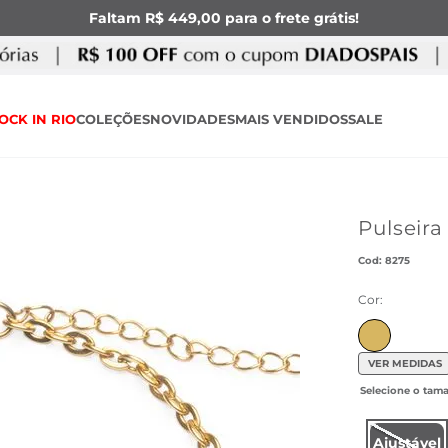
Faltam R$ 449,00 para o frete grátis!
OCK IN RIO
COLEÇÕES
NOVIDADES
MAIS VENDIDOS
SALE
Pulseir
:
8275
Cor:
VER MEDIDAS
Ajustável