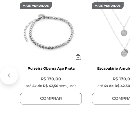
PEDRA FACETA
MAIS VENDIDOS
MAIS VENDIDOS
- Diâmetro: 6 
- Cor: Preta 
- Material: Pedr
- Modelo: Pedra
- Fio de nylon
**Atenção: por
diâmetro, forma
PEDRA SINTÉTI
Pulseira Obama Aço Prata
Escapulário Amul
- Diâmetro: 6 
R$ 170,00
R$ 170,
- Cor: Cinza 
até
4
x de
R$ 42,50
sem juros
até
4
x de
R$ 42,5
- Material: Pedr
- Modelo: Pedra
COMPRAR
COMPR
Característica
 - Diâmetro: 6
- Espessura: 1