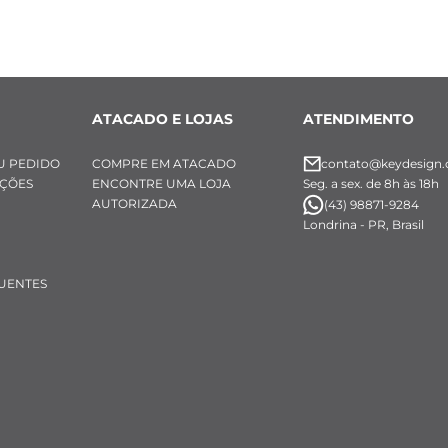
inoxidável 
ndo achatado com furo 
s do Fecho
ATACADO E LOJAS
ATENDIMENTO
o: 18 mm 
 mm 
U PEDIDO
COMPRE EM ATACADO
contato@keydesign.
UÇÕES
ENCONTRE UMA LOJA
Seg. a sex. de 8h às 18h
inoxidável 
AUTORIZADA
(43) 98871-9284
o magnético escovado com o logo da Key Design gra
Londrina - PR, Brasil
UENTES