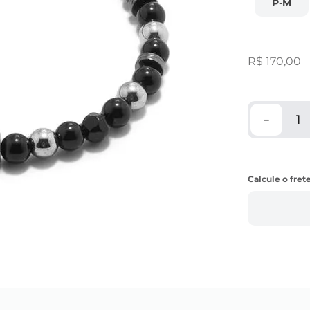
P-M
R$
170
,
00
－