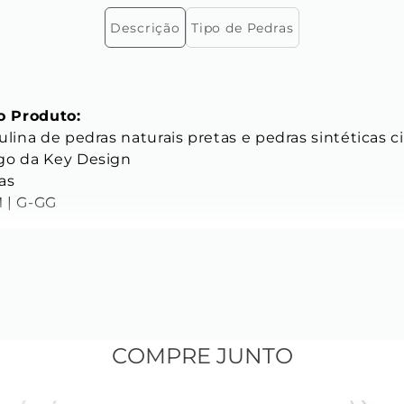
Descrição
Tipo de Pedras
 Produto:
ulina de pedras naturais pretas e pedras sintéticas ci
go da Key Design 
as 
 | G-GG 
ICAS
s das Pedras
L 
mm 
COMPRE JUNTO
a natural 
 bolinha natural ágata brilhante 