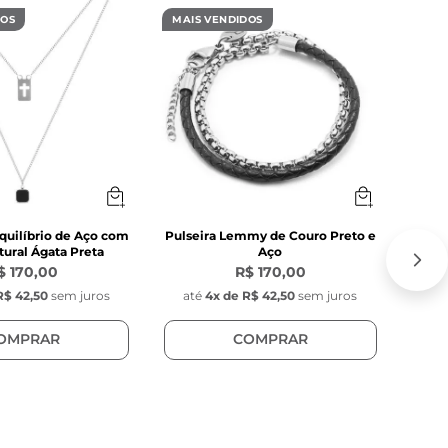
DOS
MAIS VENDIDOS
MAIS
a variação no 
quilíbrio de Aço com
Pulseira Lemmy de Couro Preto e
C
ural Ágata Preta
Aço
$ 170,00
R$ 170,00
R$ 42,50
sem juros
até
4
x de
R$ 42,50
sem juros
at
OMPRAR
COMPRAR