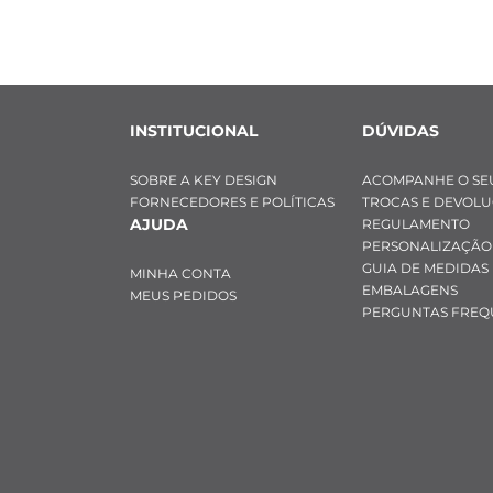
- Cor: Ônix 
- Material: Aço 
- Modelo: Redo
Característica
INSTITUCIONAL
DÚVIDAS
 - Compriment
- Espessura: 8
SOBRE A KEY DESIGN
ACOMPANHE O SE
- Cor: Prata 
FORNECEDORES E POLÍTICAS
TROCAS E DEVOL
- Material: Aço 
AJUDA
REGULAMENTO
- Modelo: Fech
PERSONALIZAÇÃO
superior
GUIA DE MEDIDAS
MINHA CONTA
EMBALAGENS
MEUS PEDIDOS
PERGUNTAS FREQ