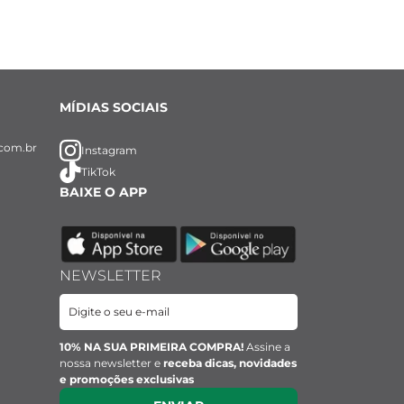
MÍDIAS SOCIAIS
com.br
Instagram
TikTok
BAIXE O APP
vado na face 
NEWSLETTER
10% NA SUA PRIMEIRA COMPRA!
Assine a
nossa newsletter e
receba dicas, novidades
e promoções exclusivas