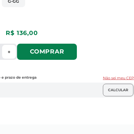
G-GG
R$
136
,
00
COMPRAR
＋
Não sei meu CEP