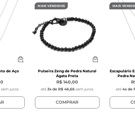
DA: 
MAIS VENDIDOS
MAIS VENDI
mm 
a natural 
 natural ágata brilhante facetada (corte estrela) 
 preto com 1 mm de espessura 
 serem naturais, as pedras podem sofrer uma pequen
to e cor apresentada na foto. 
CA: 
eto de Aço
Pulseira Zeng de Pedra Natural
Escapulário E
Ágata Preta
Pedra Nat
mm 
00
R$ 140,00
R
0
sem juros
até
3
x de
R$ 46,66
sem juros
até
4
x de
a sintética 
 bolinha hematita fosca 
AR
COMPRAR
C
s do Passador:
 mm 
 mm 