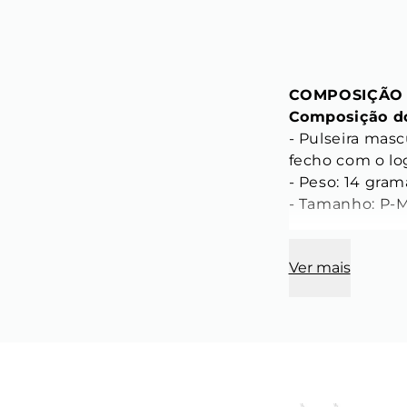
COMPOSIÇÃO
Composição do
- Pulseira masc
fecho com o lo
- Peso: 14 gram
- Tamanho: P-M
CARACTERÍST
Ver mais
Característica
PEDRA NATURA
- Diâmetro: 6 
- Cor: Preta 
- Material: Pedr
- Modelo: Pedra