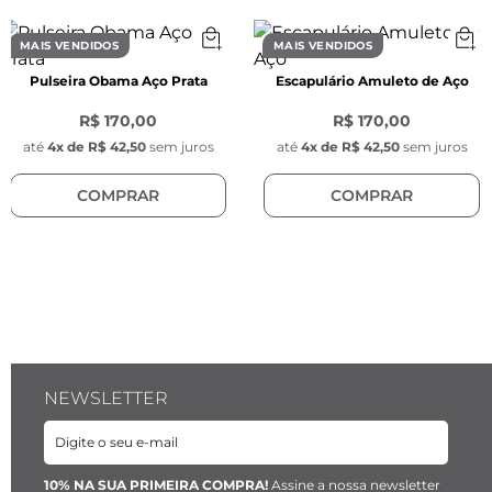
- Modelo: tira de couro natural

- Cordão trançado marrom 2,5 mm de 
MAIS VENDIDOS
MAIS VENDIDOS
espessura

Pulseira Obama Aço Prata
Escapulário Amuleto de Aço
Características do Fecho:
R$ 170,00
R$ 170,00
- Comprimento: 35 mm

até
4
x de
R$ 42,50
sem juros
até
4
x de
R$ 42,50
sem juros
- Largura: 12 mm

COMPRAR
COMPRAR
- Espessura:5 mm

- Cor: Prata

- Material: Aço inoxidável

- Modelo: Retangular escovado de encaixe, 
com logo da Key Design

- Posição: Fixo
NEWSLETTER
10% NA SUA PRIMEIRA COMPRA!
Assine a nossa newsletter