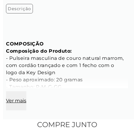
Descrição
COMPOSIÇÃO
Composição do Produto:
- Pulseira masculina de couro natural marrom, 
com cordão trançado e com 1 fecho com o 
logo da Key Design

- Peso aproximado: 20 gramas

- Tamanho: P-M-G-GG

Ver mais
CARACTERÍSTICAS
Características da Couro:
- Espessura do elo: 3 mm

- Cor: Marrom

COMPRE JUNTO
- Material: Couro Natural
