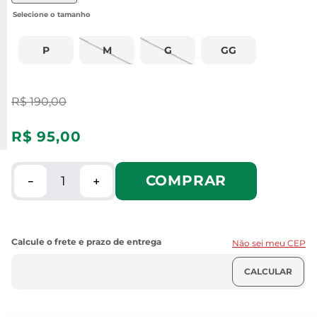
P
M
G
GG
R$
190
,
00
R$
95
,
00
COMPRAR
－
＋
Não sei meu CEP