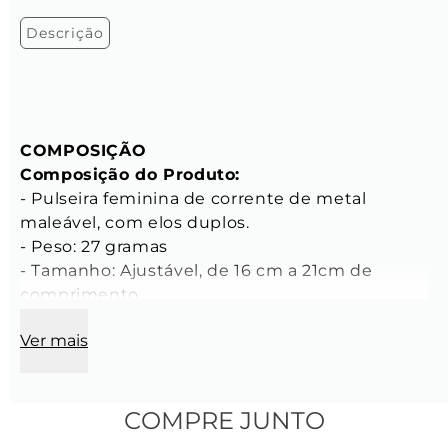
Descrição
COMPOSIÇÃO
Composição do Produto:
- Pulseira feminina de corrente de metal 
maleável, com elos duplos.

- Peso: 27 gramas

- Tamanho: Ajustável, de 16 cm a 21cm de 
comprimento

Ver mais
CARACTERÍSTICAS
Características da Corrente:
- Comprimento do elo: 20 mm

- Largura do elo: 16 mm

COMPRE JUNTO
- Espessura do elo: 2 mm
