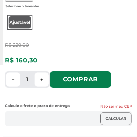
Ajustável
R$
229
,
00
R$
160
,
30
COMPRAR
－
＋
Não sei meu CEP