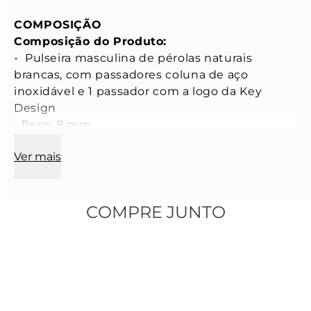
COMPOSIÇÃO
Composição do Produto:
-  Pulseira masculina de pérolas naturais 
brancas, com passadores coluna de aço 
inoxidável e 1 passador com a logo da Key 
Design

- Peso: 8 mm

- Tamanho: P-M e G-GG

Ver mais
CARACTERÍSTICAS
Características das Pérolas:
 - Diâmetro: 4 mm

COMPRE JUNTO
- Cor: Branca

- Material: Pérola natural

- Modelo: Redonda

- Ponteira de aço inoxidável com fecho de 
argola, na cor prata

- Fio de nylon cinza 0,8 mm de espessura
