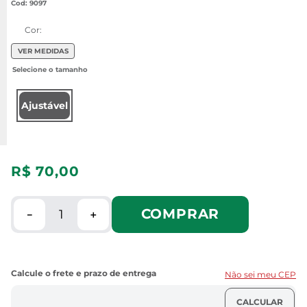
:
9097
Cor:
VER MEDIDAS
Ajustável
R$
70
,
00
COMPRAR
－
＋
Não sei meu CEP