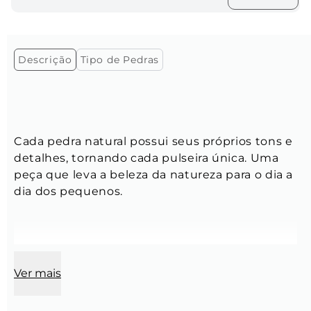
Descrição
Tipo de Pedras
Cada pedra natural possui seus próprios tons e 
detalhes, tornando cada pulseira única. Uma 
peça que leva a beleza da natureza para o dia a 
dia dos pequenos.
Modelo:
 Pulseira masculina de pedras naturais, 
Ver mais
com um passador retangular prata
Tamanho:
  13 cm + 5 cm de extensora