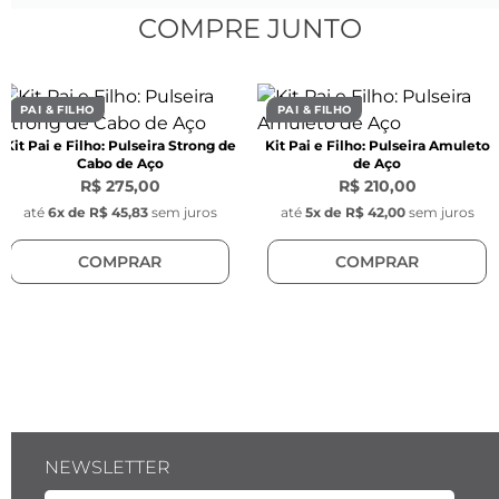
COMPRE JUNTO
Largura:
 4 mm
Cor:
 Marrom
PAI & FILHO
PAI & FILHO
Kit Pai e Filho: Pulseira Strong de
Kit Pai e Filho: Pulseira Amuleto
Material:
 Pedra natural olho de tigre
Cabo de Aço
de Aço
R$ 275,00
R$ 210,00
até
6
x de
R$ 45,83
sem juros
até
5
x de
R$ 42,00
sem juros
COMPRAR
COMPRAR
Pingente Key Design:
Tamanho:
 1 cm x 0,1 mm
Cor:
 Prata
Material:
 Aço inoxidável
NEWSLETTER