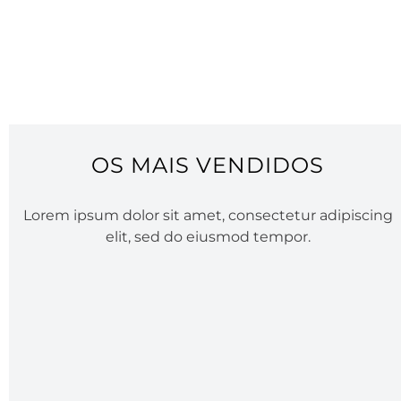
OS MAIS VENDIDOS
Lorem ipsum dolor sit amet, consectetur adipiscing
elit, sed do eiusmod tempor.
Brinco Carla de Aço
Pulseira Carri
até
6
x de
sem juros
até
6
x de
sem