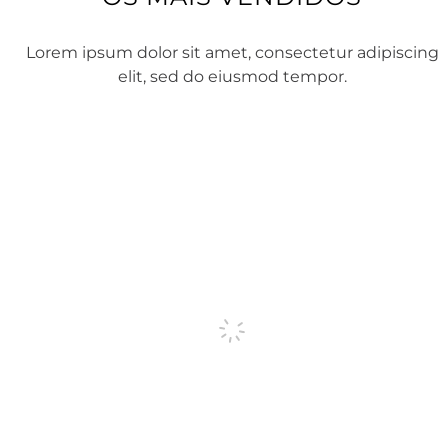
Lorem ipsum dolor sit amet, consectetur adipiscing
elit, sed do eiusmod tempor.
Brinco Carla de Aço
Pulseira Carri
até
6
x de
sem juros
até
6
x de
sem
COMPRAR
COMPR