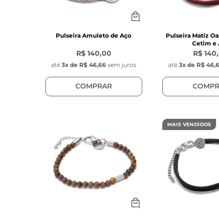
Pulseira Amuleto de Aço
Pulseira Matiz Oa
Cetim e
R$ 140,00
R$ 140
até
3
x de
R$ 46,66
sem juros
até
3
x de
R$ 46,
COMPRAR
COMPR
MAIS VENDIDOS