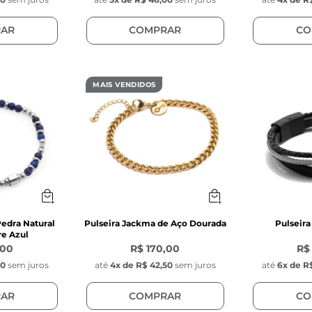
AR
COMPRAR
CO
MAIS VENDIDOS
Pedra Natural
Pulseira Jackma de Aço Dourada
Pulseira
re Azul
,00
R$ 170,00
R$
50
sem juros
até
4
x de
R$ 42,50
sem juros
até
6
x de
R
AR
COMPRAR
CO