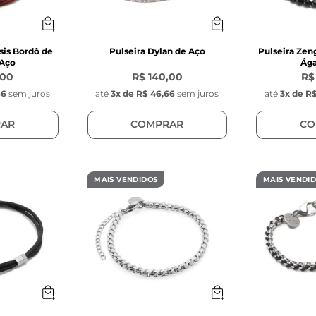
sis Bordô de
Pulseira Dylan de Aço
Pulseira Zen
 Aço
Ága
,00
R$ 140,00
R$
66
sem juros
até
3
x de
R$ 46,66
sem juros
até
3
x de
R$
AR
COMPRAR
CO
MAIS VENDIDOS
MAIS VENDI