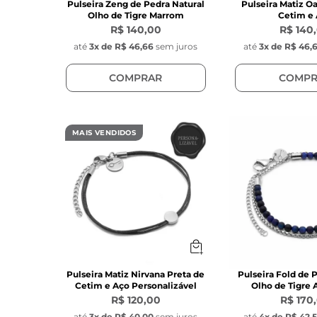
Pulseira Zeng de Pedra Natural
Pulseira Matiz Oa
Olho de Tigre Marrom
Cetim e
R$ 140,00
R$ 140
até
3
x de
R$ 46,66
sem juros
até
3
x de
R$ 46,
COMPRAR
COMPR
MAIS VENDIDOS
Pulseira Matiz Nirvana Preta de
Pulseira Fold de 
Cetim e Aço Personalizável
Olho de Tigre 
R$ 120,00
R$ 170
até
3
x de
R$ 40,00
sem juros
até
4
x de
R$ 42,