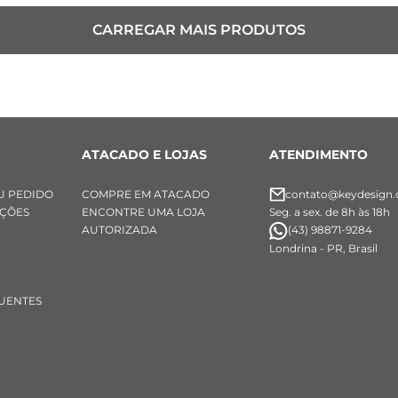
ATACADO E LOJAS
ATENDIMENTO
U PEDIDO
COMPRE EM ATACADO
contato@keydesign.
UÇÕES
ENCONTRE UMA LOJA
Seg. a sex. de 8h às 18h
AUTORIZADA
(43) 98871-9284
Londrina - PR, Brasil
UENTES