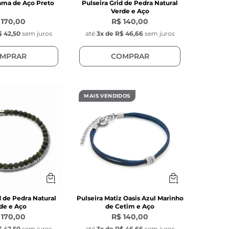
ama de Aço Preto
Pulseira Grid de Pedra Natural
Verde e Aço
 170,00
R$ 140,00
 42,50
sem juros
até
3
x de
R$ 46,66
sem juros
MPRAR
COMPRAR
MAIS VENDIDOS
d de Pedra Natural
Pulseira Matiz Oasis Azul Marinho
de e Aço
de Cetim e Aço
 170,00
R$ 140,00
 42,50
sem juros
até
3
x de
R$ 46,66
sem juros