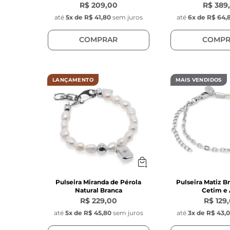
R$ 209,00
R$ 389
até
5
x de
R$ 41,80
sem juros
até
6
x de
R$ 64,
COMPRAR
COMPR
LANÇAMENTO
MAIS VENDIDOS
Pulseira Miranda de Pérola
Pulseira Matiz Br
Natural Branca
Cetim e
R$ 229,00
R$ 129
até
5
x de
R$ 45,80
sem juros
até
3
x de
R$ 43,