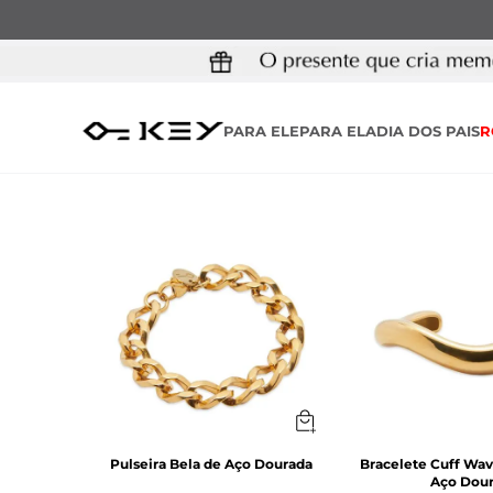
PARA ELE
PARA ELA
DIA DOS PAIS
R
Pulseira Bela de Aço Dourada
Bracelete Cuff Wa
Aço Dou