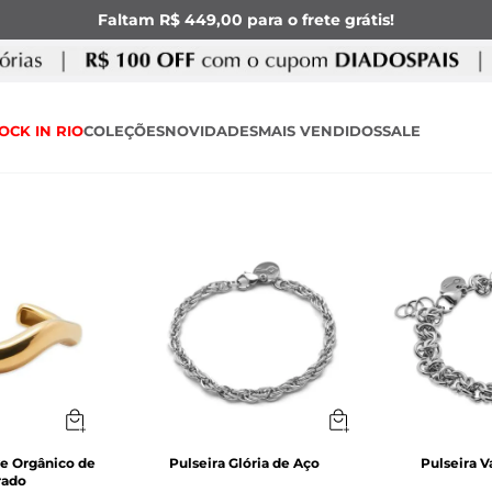
Faltam R$ 449,00 para o frete grátis!
OCK IN RIO
COLEÇÕES
NOVIDADES
MAIS VENDIDOS
SALE
ve Orgânico de
Pulseira Glória de Aço
Pulseira V
rado