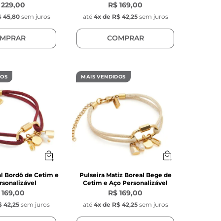
 229,00
R$ 169,00
 45,80
sem juros
até
4
x de
R$ 42,25
sem juros
MPRAR
COMPRAR
DOS
MAIS VENDIDOS
al Bordô de Cetim e
Pulseira Matiz Boreal Bege de
rsonalizável
Cetim e Aço Personalizável
 169,00
R$ 169,00
$ 42,25
sem juros
até
4
x de
R$ 42,25
sem juros