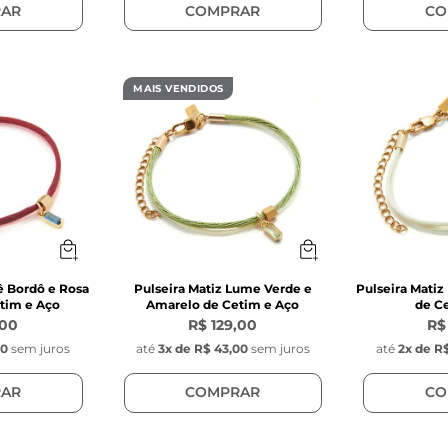
AR
COMPRAR
CO
MAIS VENDIDOS
ê Bordô e Rosa
Pulseira Matiz Lume Verde e
Pulseira Matiz
tim e Aço
Amarelo de Cetim e Aço
de C
,00
R$ 129,00
R$
00
sem juros
até
3
x de
R$ 43,00
sem juros
até
2
x de
R$
AR
COMPRAR
CO