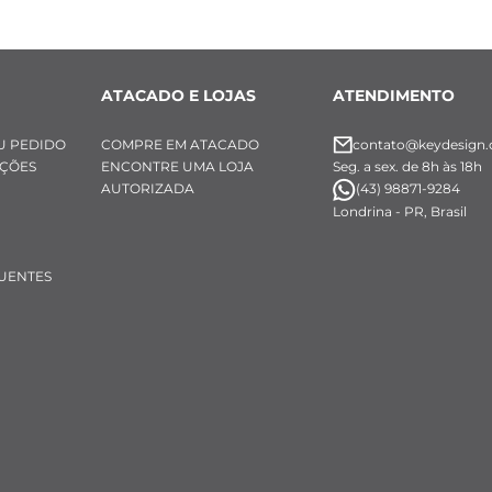
ATACADO E LOJAS
ATENDIMENTO
U PEDIDO
COMPRE EM ATACADO
contato@keydesign.
UÇÕES
ENCONTRE UMA LOJA
Seg. a sex. de 8h às 18h
AUTORIZADA
(43) 98871-9284
Londrina - PR, Brasil
UENTES