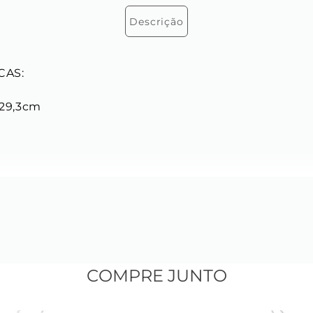
Descrição
AS: 

9,3cm

COMPRE JUNTO