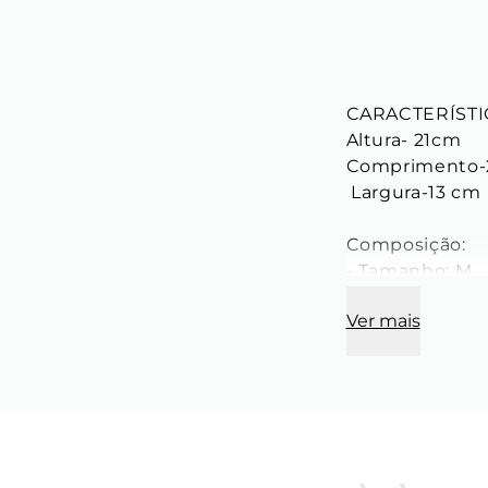
CARACTERÍSTIC
Altura- 21cm 

Comprimento-2
 Largura-13 cm 

Composição: 

- Tamanho: M 

- Cor: Branca
Ver mais