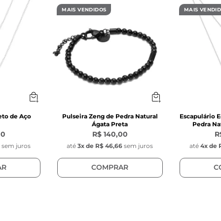
MAIS VENDIDOS
MAIS VENDI
eto de Aço
Pulseira Zeng de Pedra Natural
Escapulário E
Ágata Preta
Pedra Nat
00
R$ 140,00
R
0
sem juros
até
3
x de
R$ 46,66
sem juros
até
4
x de
AR
COMPRAR
C