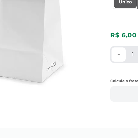
Único
R$
6
,
00
－