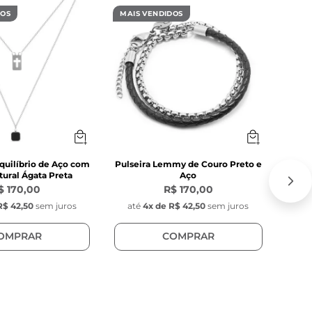
DOS
MAIS VENDIDOS
MAIS
quilíbrio de Aço com
Pulseira Lemmy de Couro Preto e
C
ural Ágata Preta
Aço
$ 170,00
R$ 170,00
R$ 42,50
sem juros
até
4
x de
R$ 42,50
sem juros
at
OMPRAR
COMPRAR