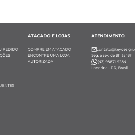
ATACADO E LOJAS
ATENDIMENTO
U PEDIDO
COMPRE EM ATACADO
contato@keydesign.
UÇÕES
ENCONTRE UMA LOJA
Seg. a sex. de 8h às 18h
AUTORIZADA
(43) 98871-9284
Londrina - PR, Brasil
UENTES