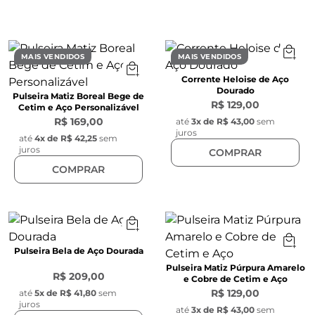
MAIS VENDIDOS
MAIS VENDIDOS
Corrente Heloise de Aço
Dourado
Pulseira Matiz Boreal Bege de
R$ 129,00
Cetim e Aço Personalizável
R$ 169,00
até
3
x de
R$ 43,00
sem
juros
até
4
x de
R$ 42,25
sem
juros
COMPRAR
COMPRAR
Pulseira Bela de Aço Dourada
Pulseira Matiz Púrpura Amarelo
R$ 209,00
e Cobre de Cetim e Aço
R$ 129,00
até
5
x de
R$ 41,80
sem
juros
até
3
x de
R$ 43,00
sem