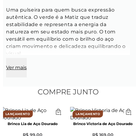
Uma pulseira para quem busca expressão 
autêntica. O verde é a Matiz que traduz 
estabilidade e representa a energia da 
natureza em seu estado mais puro. O tom 
versátil em equilíbrio com o brilho do aço 
criam movimento e delicadeza equilibrando o 
visual.
Ver mais
Pulseira:
Tamanho:
 16 cm + 4 cm de extensora 
(ajustável)
Modelo:
 Cordas
COMPRE JUNTO
Comprimento:
 4 mm
Largura:
 6 mm
Espessura:
 1.90 mm
LANÇAMENTO
LANÇAMENTO
Fecho:
 Lagosta
Brinco Lia de Aço Dourado
Brinco Victoria de Aço Dourado
Material:
 Cordão rabo de gato
Pingente Fecho:
 Aço Prata
R$ 99,00
R$ 169,00