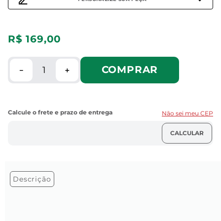
R$
169
,
00
COMPRAR
－
＋
Não sei meu CEP
Descrição