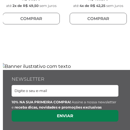
Cor:
 Azul Marinho
até
2
x de
R$ 49,50
sem juros
até
4
x de
R$ 42,25
sem juros
COMPRAR
COMPRAR
Berloques (4 un):
Modelo Pérola Natural:
 6mm x 5mm x 4,4mm
Modelo Cadeado Prata:
 1cm x 1mm x 3mm
Modelo Pedra Gota Cristal:
 5cm x 4mm x 
3.2mm
Modelo Quadrado Personalizável:
 6cm x 
6mm x 1.7mm
Pingente tag
NEWSLETTER
Comprimento:
 9 mm 
Largura:
 4 mm
Espessura:
 0.40 mm
Material:
 Aço inoxidável
10% NA SUA PRIMEIRA COMPRA!
Assine a nossa newsletter
e
receba dicas, novidades e promoções exclusivas
Cor:
 Prata
ENVIAR
Personalização