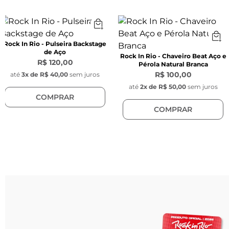
Fecho:
 Mosquetão
Material:
 Aço inoxidável
Rock In Rio - Pulseira Backstage
Pingente:
de Aço
Rock In Rio - Chaveiro Beat Aço e
Triângulo:
 3 cm
R$ 120,00
Pérola Natural Branca
R$ 100,00
até
3
x de
R$ 40,00
sem juros
Pingente Rock In Rio:
até
2
x de
R$ 50,00
sem juros
COMPRAR
Diâmetro:
 15 mm
COMPRAR
 Pingente Key Design:
Diâmetro:
 1 cm