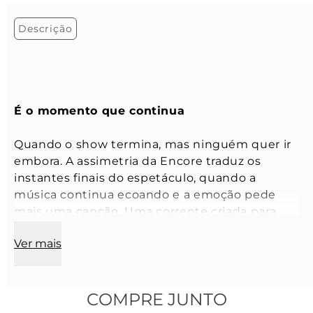
Descrição
É o momento que continua
Quando o show termina, mas ninguém quer ir 
embora. A assimetria da Encore traduz os 
instantes finais do espetáculo, quando a 
música continua ecoando e a emoção pede 
mais uma canção. Uma corrente criada para 
permanecer, mesmo após a última nota.
Ver mais
Correntes:
 Grumet elo retangular
Modelo:
 Colar ou Corrente de calça
Tamanho:
 60 cm
COMPRE JUNTO
Largura:
 1 cm