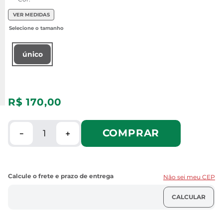
VER MEDIDAS
único
R$
170
,
00
COMPRAR
－
＋
Não sei meu CEP