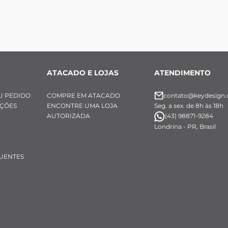
ATACADO E LOJAS
ATENDIMENTO
U PEDIDO
COMPRE EM ATACADO
contato@keydesign.
UÇÕES
ENCONTRE UMA LOJA
Seg. a sex. de 8h às 18h
AUTORIZADA
(43) 98871-9284
Londrina - PR, Brasil
UENTES