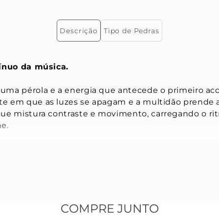
Descrição
Tipo de Pedras
tínuo da música.
, uma pérola e a energia que antecede o primeiro aco
nte em que as luzes se apagam e a multidão prende a 
ue mistura contraste e movimento, carregando o ritm
e.
e comprimento
 de comprimento
eferem-se ao comprimento total do cinto.
COMPRE JUNTO
umet, Belcher e Oval