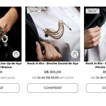
 para calça
los:
 7 mm a 10 mm
tão de pressão
inoxidável
 x 18 mm x 1 mm
 x 4 mm
 x 10 mm 
 In Rio:
 mm
 Line-Up de Aço
Rock In Rio - Broche Sound de Aço
Rock In Rio -
l Branca
Pérola 
00
R$ 100,00
R
ais Brancas:
0
sem juros
até
2
x de
R$ 50,00
sem juros
até
2
x de
m
AR
COMPRAR
C
 Design:
m