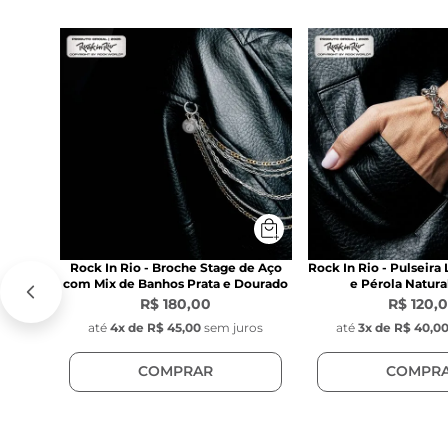
Modelo:
 Cinto
Largura dos e
Fecho:
 Mosque
Material:
 Aço 
Pingentes:
Estrelas:
 2 cm
Alfinete:
 6 cm
Caveira:
 2 cm
Pingente Rock
Diâmetro:
 15
Rock In Rio - Broche Stage de Aço
Rock In Rio - Pulseira
com Mix de Banhos Prata e Dourado
e Pérola Natura
R$ 180,00
R$ 120,
Pérolas Natur
até
4
x de
R$ 45,00
sem juros
até
3
x de
R$ 40,0
Largura:
 6 m
COMPRAR
COMPR
Pingente Key
Diâmetro:
 1 c