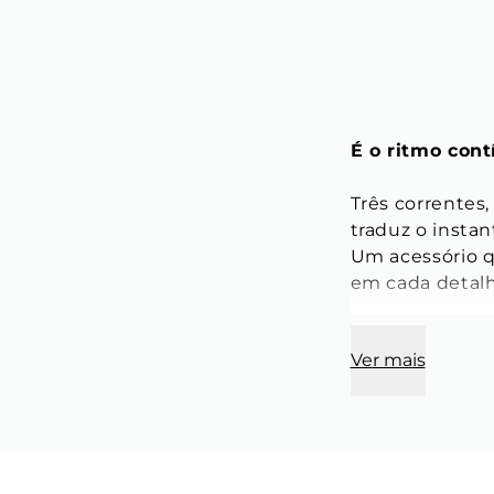
É o ritmo con
Três correntes
traduz o insta
Um acessório q
em cada detalh
 Medidas
Ver mais
P/M:
 110 cm d
G/GG:
 120 cm
 As medidas r
Correntes:
 Gr