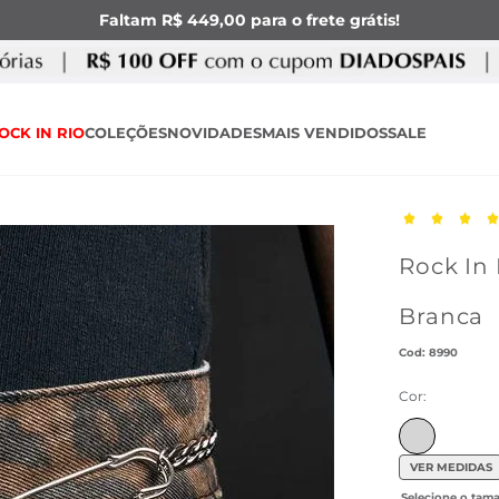
Faltam R$ 449,00 para o frete grátis!
OCK IN RIO
COLEÇÕES
NOVIDADES
MAIS VENDIDOS
SALE
Rock In 
Branca
:
8990
Cor:
VER MEDIDAS