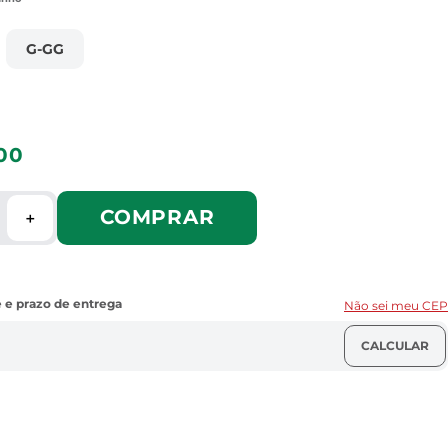
G-GG
00
COMPRAR
＋
Não sei meu CEP