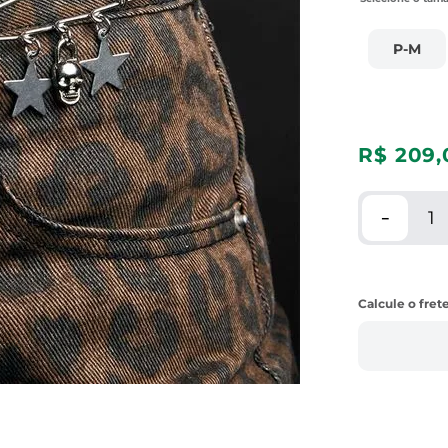
P-M
R$
209
,
－