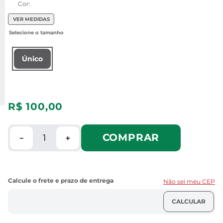
Cor:
VER MEDIDAS
Único
R$
100
,
00
COMPRAR
－
＋
Não sei meu CEP