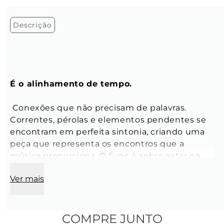
Descrição
É o alinhamento de tempo.
 Conexões que não precisam de palavras. 
Correntes, pérolas e elementos pendentes se 
encontram em perfeita sintonia, criando uma 
peça que representa os encontros que a 
música proporciona. O Sync é sobre estar na 
mesma frequência.
Ver mais
Correntes:
 Box e Cartier
Modelo:
 Broche
Largura do elo:
 2 mm á 4 mm
COMPRE JUNTO