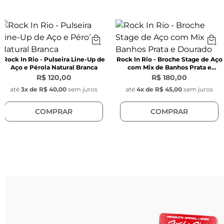
Fecho:
 Argola
Material: 
Aço inoxidável
Pingentes:
Pena:
 3 cm x 8 mm x 1 mm
Rock In Rio - Pulseira Line-Up de
Rock In Rio - Broche Stage de Aço
Aço e Pérola Natural Branca
com Mix de Banhos Prata e
Pérolas Naturais:
Dourado
R$ 120,00
R$ 180,00
Largura:
 6 mm
até
3
x de
R$ 40,00
sem juros
até
4
x de
R$ 45,00
sem juros
COMPRAR
COMPRAR
Pingente Rock In Rio:
Diâmetro:
 15 mm
Pingente Key Design:
Diâmetro:
 1 cm