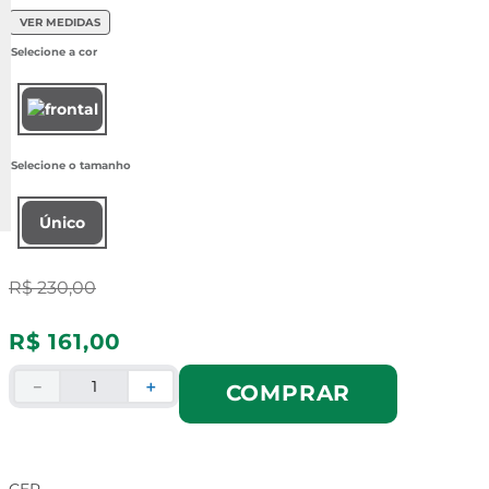
VER MEDIDAS
Único
R$
230
,
00
R$
161
,
00
－
＋
COMPRAR