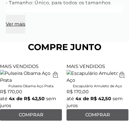
- Tamanho: Único, para todos os tamanhos

CARACTERÍSTICAS
Características do Bracelete:
Ver mais
- Largura: 7 mm

- Espessura: 3 mm

- Cor: Prata

COMPRE JUNTO
- Material: Aço inoxidável

- Modelo: Curvada 

MAIS VENDIDOS
MAIS VENDIDOS
SAIBA MAIS Um punho de aço maciço com 
uma estética Key design distinta, este 
acessório é uma peça verdadeiramente 
Pulseira Obama Aço Prata
Escapulário Amuleto de Aço
R$ 170,00
R$ 170,00
sofisticada. Esta criação Key é uma 
até
4
x de
R$ 42,50
sem
até
4
x de
R$ 42,50
sem
combinação perfeita com a alfaiataria 
juros
juros
contemporânea e outros acessórios 
diversificados como em couro, aço ou pedras.
COMPRAR
COMPRAR