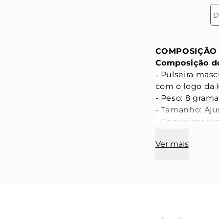
D
COMPOSIÇÃO
Composição do
- Pulseira masc
com o logo da 
- Peso: 8 grama
- Tamanho: Aju
- Comprimento 
Ver mais
CARACTERÍST
Característic
- Diâmetro: 4 
- Cor: Branca 
- Material: Pedr
- Modelo: Pedra
- Corrente ext