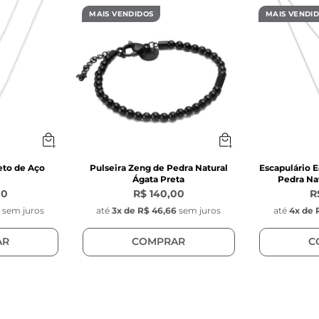
 de aço inoxidável prata 
MAIS VENDIDOS
MAIS VENDI
dondas com argola de aço inoxidável prata 2 mm de d
tenção: por serem naturais, as pedras podem sofrer
metro, formato e cor apresentada na foto 
s do Passador:
o: 8mm 
 mm 
,34 mm 
eto de Aço
Pulseira Zeng de Pedra Natural
Escapulário E
Ágata Preta
Pedra Nat
Inoxidável 
00
R$ 140,00
R
dor retangular 
0
sem juros
até
3
x de
R$ 46,66
sem juros
até
4
x de
 (entre as pedras) 
AR
COMPRAR
C
s do Pingente Key Design:
ação da chave da Key Design 
m 
1 cm 