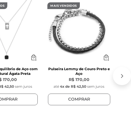
DOS
MAIS VENDIDOS
MAIS
iâmetro fixas 
 uma pequena 
quilíbrio de Aço com
Pulseira Lemmy de Couro Preto e
C
ural Ágata Preta
Aço
$ 170,00
R$ 170,00
R$ 42,50
sem juros
até
4
x de
R$ 42,50
sem juros
at
OMPRAR
COMPRAR