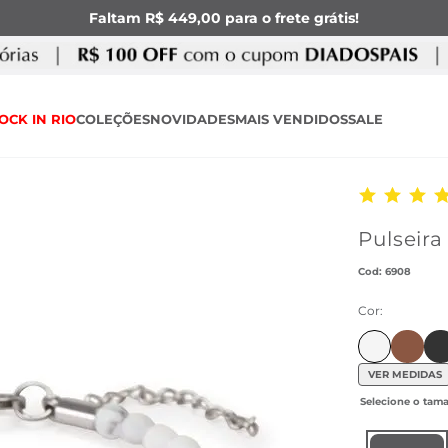
Faltam R$ 449,00 para o frete grátis!
OCK IN RIO
COLEÇÕES
NOVIDADES
MAIS VENDIDOS
SALE
Pulseira
:
6908
Cor:
Ir para
Ir 
VER MEDIDAS