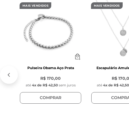
- Fecho lagosta
MAIS VENDIDOS
MAIS VENDIDOS
- Ponteiras re
nas pedras **A
variação no diâ
Característica
- Compriment
- Largura: 2,34
- Espessura: 2
- Cor: Prata 
Pulseira Obama Aço Prata
Escapulário Amul
- Material: Aço 
R$ 170,00
R$ 170,
- Modelo: Passa
até
4
x de
R$ 42,50
sem juros
até
4
x de
R$ 42,5
- Posição: Fixo,
COMPRAR
COMPR
Característica
- Tag com grav
- Diâmetro: 1 c
- Espessura: 0,