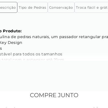
escrição
Tipo de Pedras
Conservação
Troca fácil e grát
 Produto:
ulina de pedras naturais, um passador retangular pr
Key Design 
s 
stável para todos os tamanhos 
total com o extensor até 21cm 
ICAS
as das Pedras:
mm 
COMPRE JUNTO
a natural 
 natural howlita branca 
ensora de aço inoxidável prata com 3 mm de espessu