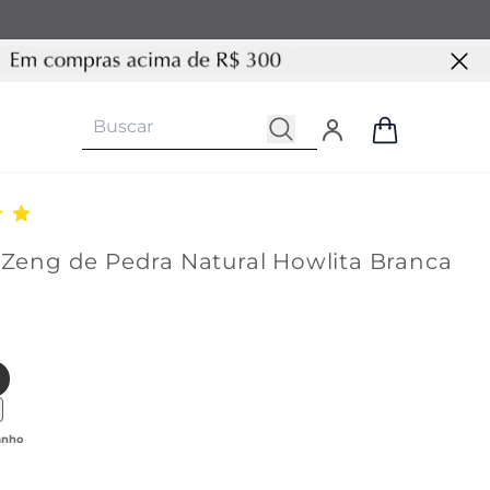
 Zeng de Pedra Natural Howlita Branca
 produto similar com cor Marrom
para produto similar com cor Preta