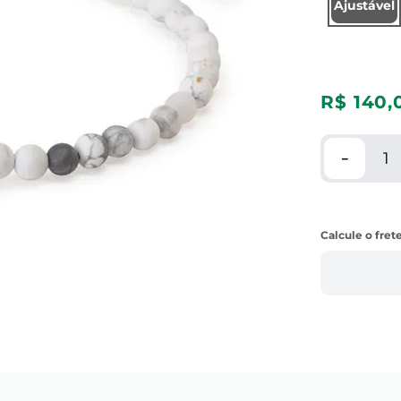
Ajustável
R$
140
,
－