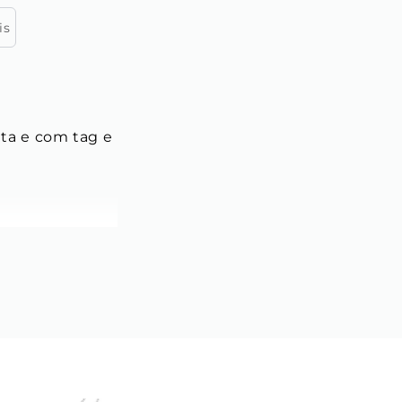
is
ata e com tag e 
ra 