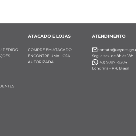
inoxidável 
ngente: Fixo, (ao lado do fecho)
ATACADO E LOJAS
ATENDIMENTO
U PEDIDO
COMPRE EM ATACADO
contato@keydesign.
UÇÕES
ENCONTRE UMA LOJA
Seg. a sex. de 8h às 18h
AUTORIZADA
(43) 98871-9284
Londrina - PR, Brasil
UENTES