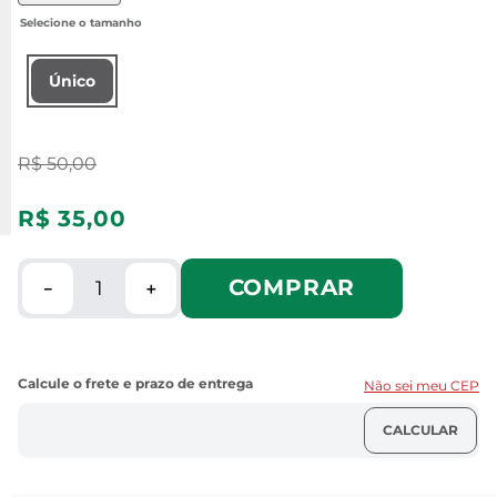
Único
R$
50
,
00
R$
35
,
00
COMPRAR
－
＋
Não sei meu CEP