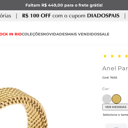
Faltam R$ 449,00 para o frete grátis!
OCK IN RIO
COLEÇÕES
NOVIDADES
MAIS VENDIDOS
SALE
Anel Pa
:
7405
Cor:
Ir para pro
VER MEDIDAS