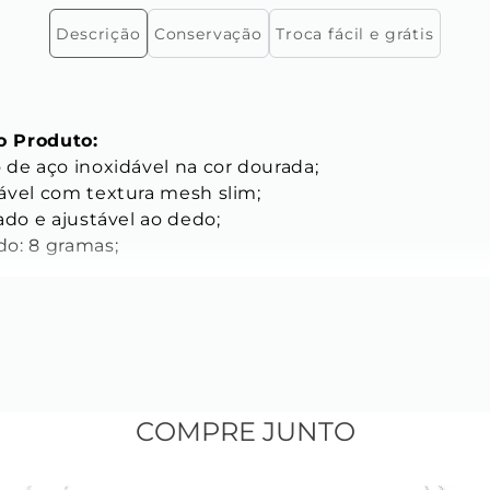
Descrição
Conservação
Troca fácil e grátis
 Produto:
 de aço inoxidável na cor dourada;
ável com textura mesh slim;
ado e ajustável ao dedo;
o: 8 gramas;
ICAS
mm;
 mm.
COMPRE JUNTO
vel para melhor ajuste;