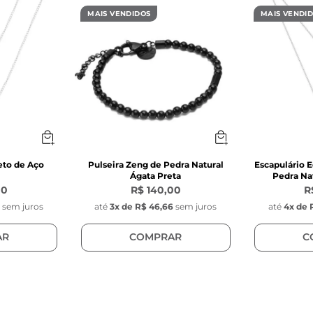
a de medidas disponível no topo da página
MAIS VENDIDOS
MAIS VENDI
evido à sua estrutura maleável, o anel pode apresen
ção de tamanho.
eto de Aço
Pulseira Zeng de Pedra Natural
Escapulário E
Ágata Preta
Pedra Nat
00
R$ 140,00
R
0
sem juros
até
3
x de
R$ 46,66
sem juros
até
4
x de
AR
COMPRAR
C