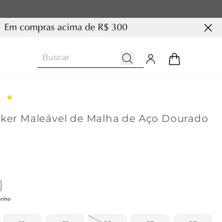
rker Maleável de Malha de Aço Dourado
duto similar com cor Prata