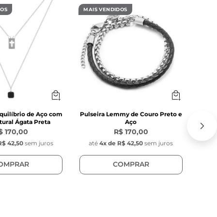
DOS
MAIS VENDIDOS
MAIS
tar uma 
quilíbrio de Aço com
Pulseira Lemmy de Couro Preto e
C
ural Ágata Preta
Aço
$ 170,00
R$ 170,00
R$ 42,50
sem juros
até
4
x de
R$ 42,50
sem juros
at
OMPRAR
COMPRAR