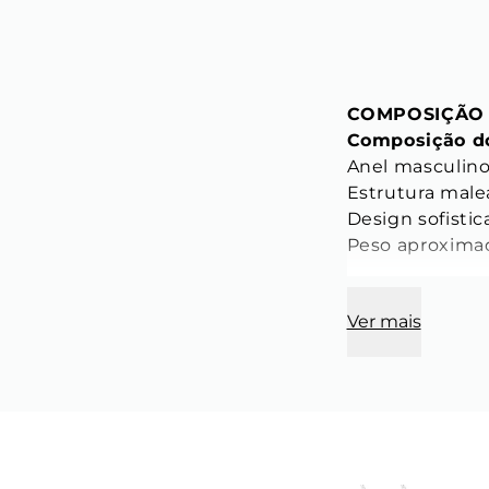
COMPOSIÇÃO
Composição do
Anel masculino
Estrutura male
Design sofistic
Peso aproximad
CARACTERÍST
Ver mais
Base do Anel:
Largura: 23,8 
Espessura: 3,9
Aro:
Estrutura flexí
Cor: Dourado;