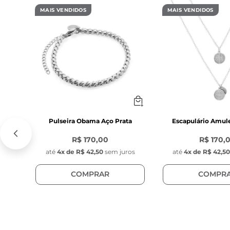
Confira o gui
MAIS VENDIDOS
MAIS VENDIDOS
Observação:
 D
pequena varia
Pulseira Obama Aço Prata
Escapulário Amul
R$ 170,00
R$ 170,
até
4
x de
R$ 42,50
sem juros
até
4
x de
R$ 42,5
COMPRAR
COMPR