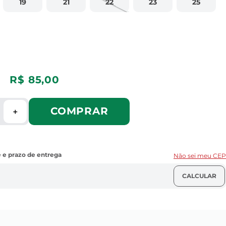
19
21
22
23
25
R$
85
,
00
COMPRAR
＋
Não sei meu CEP