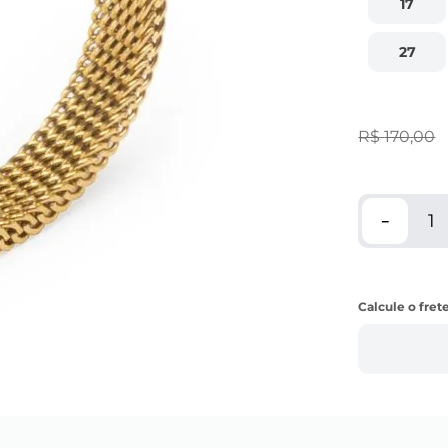
17
27
R$
170
,
00
－