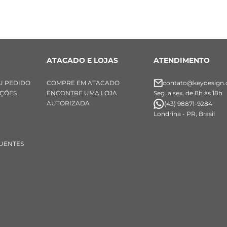
ATACADO E LOJAS
ATENDIMENTO
U PEDIDO
COMPRE EM ATACADO
contato@keydesign.
UÇÕES
ENCONTRE UMA LOJA
Seg. a sex. de 8h às 18h
AUTORIZADA
(43) 98871-9284
Londrina - PR, Brasil
UENTES