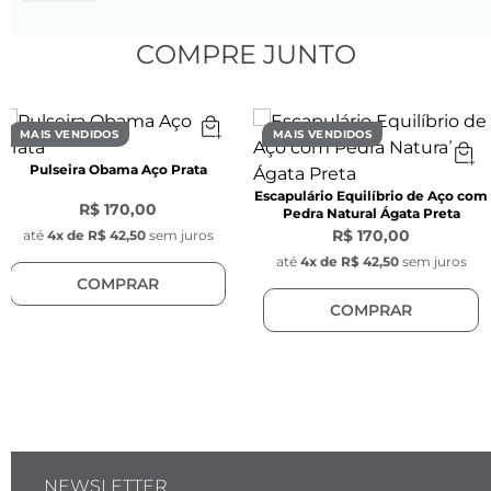
- Tamanho: 70 cm de comprimento

- Espessura: 2 mm (0,2 cm)

COMPRE JUNTO
- Cor: Prata

- Material: Aço inoxidável

- Modelo da corrente: Box Veneziana

MAIS VENDIDOS
MAIS VENDIDOS
- Fecho lagosta de aço inoxidável na cor prata 
Pulseira Obama Aço Prata
Escapulário Equilíbrio de Aço com
Características do Pingente:
R$ 170,00
Pedra Natural Ágata Preta
- Altura: 4 cm

R$ 170,00
até
4
x de
R$ 42,50
sem juros
- Largura: 0,5 cm

até
4
x de
R$ 42,50
sem juros
COMPRAR
- Cor: Prata

COMPRAR
- Material: Aço inoxidável

- Posição do pingente: Móvel (não é fixo na 
corrente)

- Pingente possui gravação da chave Key 
Design em uma das faces (gravação de 1 cm 
de comprimento)

NEWSLETTER