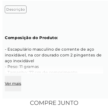
Descrição
Composição do Produto:
- Escapulário masculino de corrente de aço 
inoxidável, na cor dourado com 2 pingentes de 
aço inoxidável

- Peso: 11 gramas

- Tamanho: 77 cm de comprimento

Ver mais
Características da Corrente:
- Espessura: 0,8 mm

- Cor: Dourada

COMPRE JUNTO
- Material: Aço inoxidável
