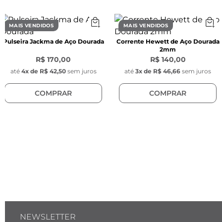
- Modelo da corrente: Fígaro

MAIS VENDIDOS
MAIS VENDIDOS
Características dos Pingentes de Cruz :
Pulseira Jackma de Aço Dourada
Corrente Hewett de Aço Dourada
2mm
- Espessura: 0,8 mm

R$ 170,00
R$ 140,00
- Comprimento: 20mm

até
4
x de
R$ 42,50
sem juros
até
3
x de
R$ 46,66
sem juros
- Largura: 10mm

COMPRAR
COMPRAR
- Cor: Dourada

- Material: Zamak

- Posição dos pingentes: Fixo na corrente 
(Apenas um pingente com logo Key Design)
NEWSLETTER