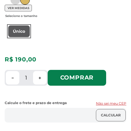
VER MEDIDAS
Único
R$
190
,
00
COMPRAR
－
＋
Não sei meu CEP