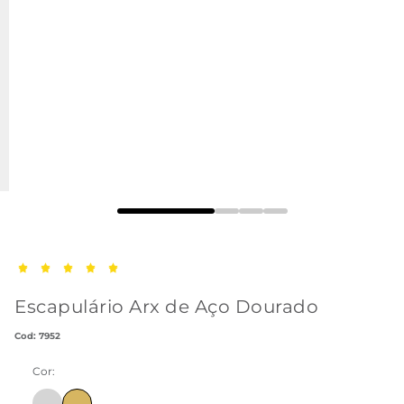
Escapulário Arx de Aço Dourado
:
7952
Cor:
Ir para produto similar com cor Prata