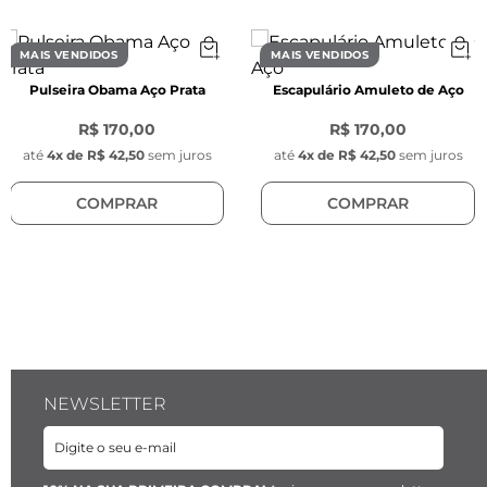
- Material:  Aço inoxidável 

- Modelo: Meia argola liso oval grosso

MAIS VENDIDOS
MAIS VENDIDOS
- Tarraxas arredondadas na cor prata, com 
Pulseira Obama Aço Prata
Escapulário Amuleto de Aço
7mm de espessura.
R$ 170,00
R$ 170,00
até
4
x de
R$ 42,50
sem juros
até
4
x de
R$ 42,50
sem juros
COMPRAR
COMPRAR
NEWSLETTER