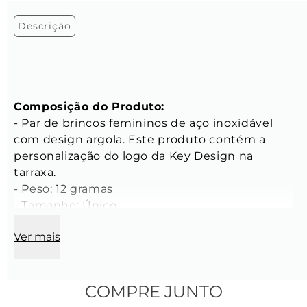
Descrição
Composição do Produto:
- Par de brincos femininos de aço inoxidável 
com design argola. Este produto contém a 
personalização do logo da Key Design na 
tarraxa.

- Peso: 12 gramas

- Tamanho: Único

Ver mais
CARACTERÍSTICAS
Características dos Brincos:
- Comprimento: 22 mm

- Espessura: 5 mm

COMPRE JUNTO
- Cor: Prata
