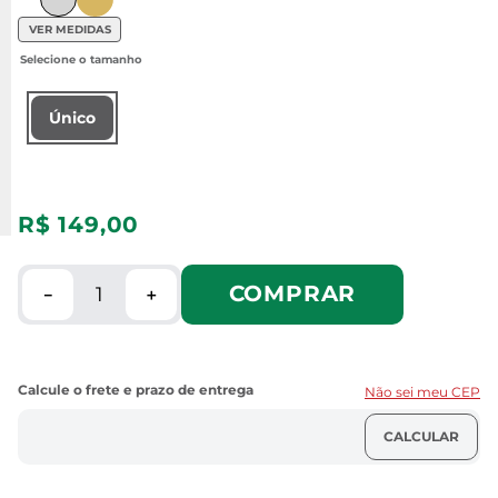
VER MEDIDAS
Único
R$
149
,
00
COMPRAR
－
＋
Não sei meu CEP