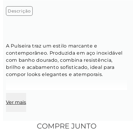
Descrição
A Pulseira traz um estilo marcante e 
contemporâneo. Produzida em aço inoxidável 
com banho dourado, combina resistência, 
brilho e acabamento sofisticado, ideal para 
compor looks elegantes e atemporais.
Ver mais
Corrente:
Comprimento do elo:
 16 mm
COMPRE JUNTO
Largura:
 10 mm