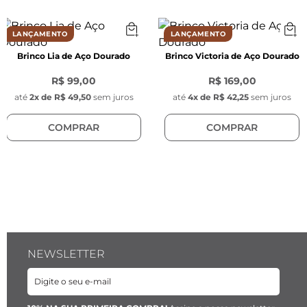
Espessura:
 2,3 mm
LANÇAMENTO
LANÇAMENTO
Brinco Lia de Aço Dourado
Brinco Victoria de Aço Dourado
Cor:
 Dourado
R$ 99,00
R$ 169,00
Material:
 Aço inoxidável
até
2
x de
R$ 49,50
sem juros
até
4
x de
R$ 42,25
sem juros
COMPRAR
COMPRAR
Modelo:
 Groumet
Fecho:
 Lagosta de aço inoxidável dourado
Pingente Key Design:
NEWSLETTER
Formato:
 Redondo com gravação da chave da 
Key Design