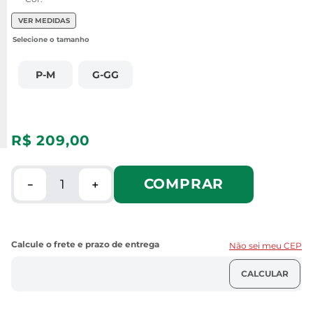
VER MEDIDAS
P-M
G-GG
R$
209
,
00
COMPRAR
－
＋
Não sei meu CEP