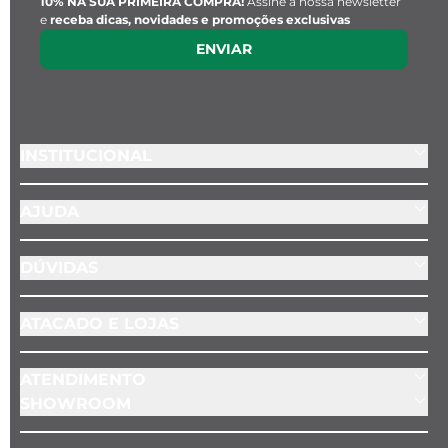
Diâmetro:
 1 cm
10% NA SUA PRIMEIRA COMPRA!
Assine a nossa newsletter
e
receba dicas, novidades e promoções exclusivas
ENVIAR
Espessura:
 0,1 cm
Cor:
 Dourado
Material:
 Aço inoxidável
INSTITUCIONAL
Posição:
 Fixo ao lado do fecho
AJUDA
DÚVIDAS
ATACADO E LOJAS
ATENDIMENTO
SHOWROOM