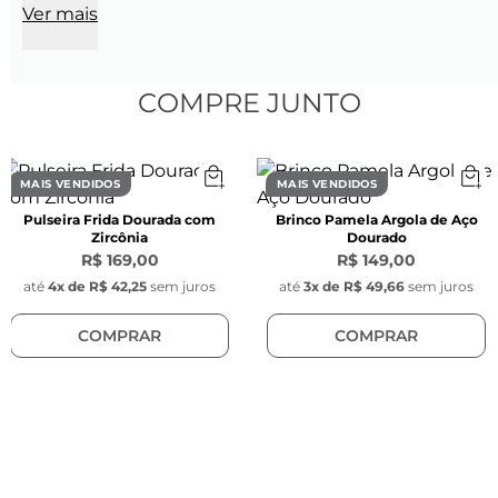
Ver mais
Banho: Produto banhado no ródio 

CARACTERÍSTICAS

COMPRE JUNTO
 Características do Anel:

Diâmetro interno: 17 mm

Largura: 9 mm

MAIS VENDIDOS
MAIS VENDIDOS
Espessura do anel: 2,3 mm

Pulseira Frida Dourada com
Brinco Pamela Argola de Aço
Cor: Prata

Zircônia
Dourado
Modelo: Liso com frente retangular e parte 
R$ 169,00
R$ 149,00
inferior mais grossa
até
4
x de
R$ 42,25
sem juros
até
3
x de
R$ 49,66
sem juros
COMPRAR
COMPRAR
Personalização
-Este produto permite personalização com 
1 
caractere
, incluindo espaços.