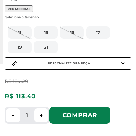
VER MEDIDAS
11
13
15
17
19
21
PERSONALIZE SUA PEÇA
R$
189
,
00
R$
113
,
40
COMPRAR
－
＋