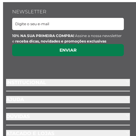
-Você pode usar letras, números e pontos.
NEWSLETTER
Emoticons, símbolos especiais ou atalhos de 
teclado não são permitidos.
10% NA SUA PRIMEIRA COMPRA!
Assine a nossa newsletter
e
receba dicas, novidades e promoções exclusivas
-A fonte utilizada na personalização é a 
ENVIAR
Optima 3L.
-A gravação é feita 
sem nenhum custo 
adicional
.
INSTITUCIONAL
AJUDA
DÚVIDAS
ATACADO E LOJAS