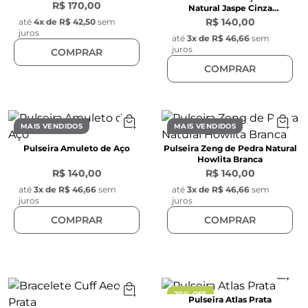
R$ 170,00
Natural Jaspe Cinza
Personalizável
R$ 140,00
até
4
x de
R$ 42,50
sem
juros
até
3
x de
R$ 46,66
sem
juros
COMPRAR
COMPRAR
MAIS VENDIDOS
MAIS VENDIDOS
Pulseira Amuleto de Aço
Pulseira Zeng de Pedra Natural
Howlita Branca
R$ 140,00
R$ 140,00
até
3
x de
R$ 46,66
sem
até
3
x de
R$ 46,66
sem
juros
juros
COMPRAR
COMPRAR
20% OFF
Pulseira Atlas Prata