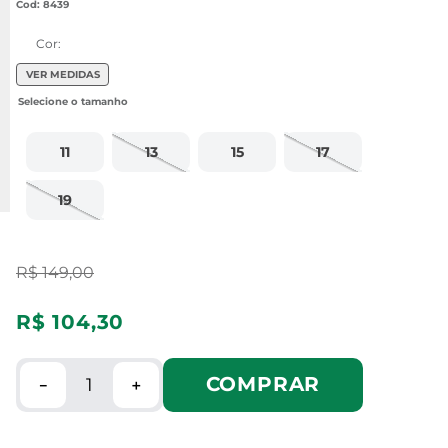
:
8439
Cor:
VER MEDIDAS
11
13
15
17
19
R$
149
,
00
R$
104
,
30
COMPRAR
－
＋