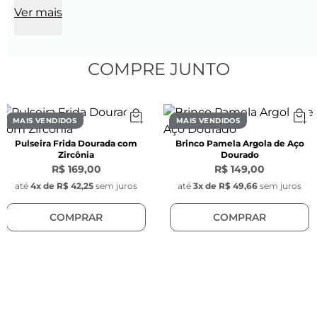
Ver mais
CARACTERÍSTICAS
Características do Anel:
- Diâmetro: 19 mm

COMPRE JUNTO
- Espessura do anel: 3mm

- Cor: Dourada

- Material: Liga metálica

MAIS VENDIDOS
MAIS VENDIDOS
- Modelo:  Redondo com pedra colorida no 
Pulseira Frida Dourada com
Brinco Pamela Argola de Aço
contorno

Zircônia
Dourado
R$ 169,00
R$ 149,00
*Acabamentos em verniz garantem maior 
até
4
x de
R$ 42,25
sem juros
até
3
x de
R$ 49,66
sem juros
durabilidade, protegendo a peça e ainda 
COMPRAR
COMPRAR
reduzem as chances de reações alérgicas.

*Este produto não possui níquel em sua 
composição.