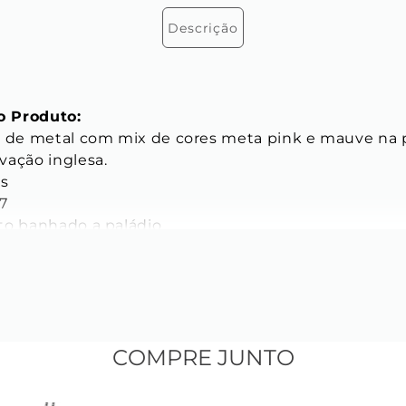
Descrição
 Produto:
o de metal com mix de cores meta pink e mauve na p
ação inglesa. 

s

7

to banhado a paládio

vânico

ICAS
s do Anel:
rno: 18 mm

COMPRE JUNTO
 anel: 2,4 mmmm

 metálica
