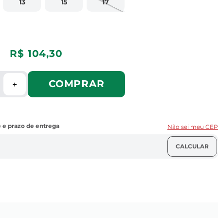
13
15
17
R$
104
,
30
COMPRAR
＋
Não sei meu CEP