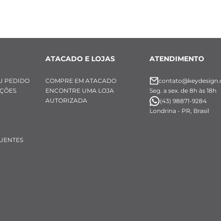
ATACADO E LOJAS
ATENDIMENTO
U PEDIDO
COMPRE EM ATACADO
contato@keydesign.
UÇÕES
ENCONTRE UMA LOJA
Seg. a sex. de 8h às 18h
AUTORIZADA
(43) 98871-9284
Londrina - PR, Brasil
UENTES