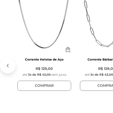
- Modelo: Slim 
O processo gal
homogêneo que 
Corrente Heloise de Aço
Corrente Bárbar
R$ 129,00
R$ 129,
até
3
x de
R$ 43,00
sem juros
até
3
x de
R$ 43,0
COMPRAR
COMPR