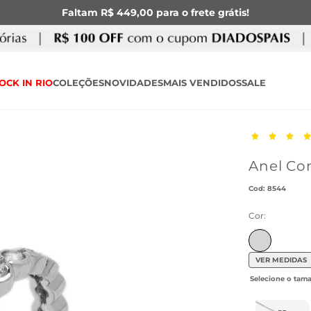
Faltam R$ 449,00 para o frete grátis!
OCK IN RIO
COLEÇÕES
NOVIDADES
MAIS VENDIDOS
SALE
Anel Co
:
8544
Cor:
VER MEDIDAS