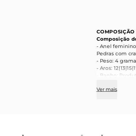
COMPOSIÇÃO
Composição do
- Anel feminin
Pedras com crav
- Peso: 4 grama
- Aros: 12|13|15|1
- Banho: Produ
- Processo: Gal
Ver mais
CARACTERÍST
Característica
- Diâmetro inte
- Espessura do
- Cor: Prata

- Material: Liga