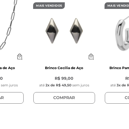
com Zircônias

MAIS VENDIDOS
MAIS VENDI
vânico é um processo químico de revestimento metá
confere maior resistência a oxidação e proteção d
a de Aço
Brinco Cecília de Aço
Brinco Pam
00
R$ 99,00
R
0
sem juros
até
2
x de
R$ 49,50
sem juros
até
3
x de
R
AR
COMPRAR
C