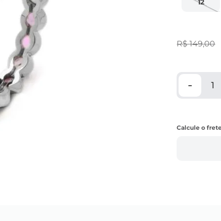
12
R$
149
,
00
－