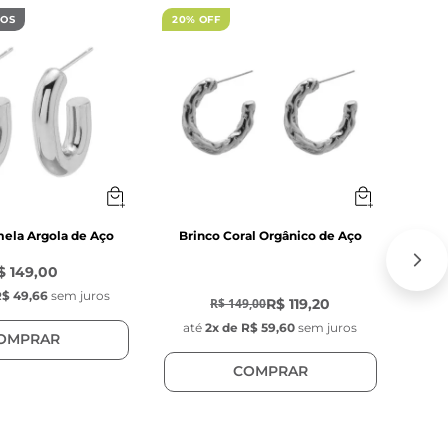
DOS
20% OFF
lico 
as peças.
ela Argola de Aço
Brinco Coral Orgânico de Aço
$ 149,00
-
20
%
$ 49,66
sem juros
at
R$ 119,20
R$ 149,00
até
2
x de
R$ 59,60
sem juros
OMPRAR
COMPRAR