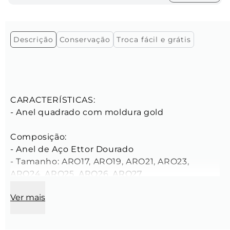
Descrição
Conservação
Troca fácil e grátis
CARACTERÍSTICAS:

- Anel quadrado com moldura gold

Composição:

- Anel de Aço Ettor Dourado

- Tamanho: ARO17, ARO19, ARO21, ARO23, 
ARO24, ARO25, ARO26, ARO27

- Cor: Dourado

Ver mais
EMBALAGEM E CONSERVAÇÃO
