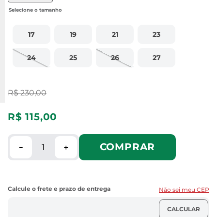
17
19
21
23
24
25
26
27
R$
230
,
00
R$
115
,
00
COMPRAR
－
＋
Não sei meu CEP