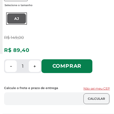
AJ
R$
149
,
00
R$
89
,
40
COMPRAR
－
＋
Não sei meu CEP