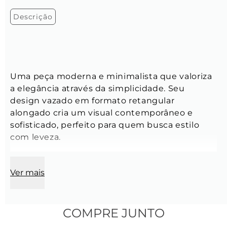
Descrição
Uma peça moderna e minimalista que valoriza 
a elegância através da simplicidade. Seu 
design vazado em formato retangular 
alongado cria um visual contemporâneo e 
sofisticado, perfeito para quem busca estilo 
com leveza.
Ver mais
Características do Anel:
Diâmetro interno:
  16,7 mm
COMPRE JUNTO