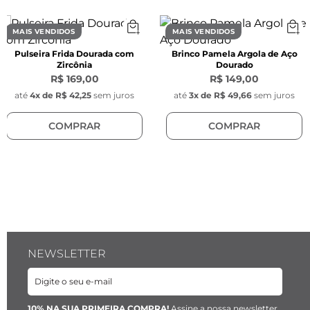
Largura:
 18 mm
MAIS VENDIDOS
MAIS VENDIDOS
Material:
Aço inoxidável banhado a ouro 18k
Pulseira Frida Dourada com
Brinco Pamela Argola de Aço
Zircônia
Dourado
R$ 169,00
R$ 149,00
até
4
x de
R$ 42,25
sem juros
até
3
x de
R$ 49,66
sem juros
COMPRAR
COMPRAR
NEWSLETTER
10% NA SUA PRIMEIRA COMPRA!
Assine a nossa newsletter