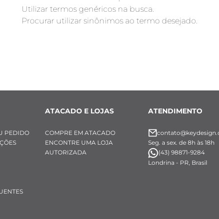
Utilizar termos genéricos na busca.
Procurar utilizar sinônimos ao termo desejado.
ATACADO E LOJAS
ATENDIMENTO
U PEDIDO
COMPRE EM ATACADO
contato@keydesign.
UÇÕES
ENCONTRE UMA LOJA
Seg. a sex. de 8h às 18h
AUTORIZADA
(43) 98871-9284
Londrina - PR, Brasil
UENTES