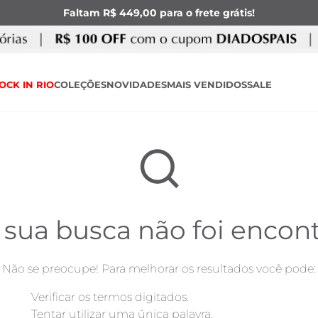
Faltam R$ 449,00 para o frete grátis!
OCK IN RIO
COLEÇÕES
NOVIDADES
MAIS VENDIDOS
SALE
 sua busca não foi encon
Não se preocupe! Para melhorar os resultados você pode:
Verificar os termos digitados.
Tentar utilizar uma única palavra.