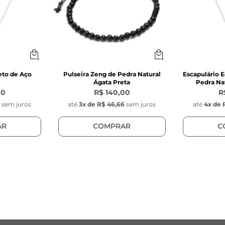
eto de Aço
Pulseira Zeng de Pedra Natural
Escapulário E
Ágata Preta
Pedra Nat
00
R$ 140,00
R
0
sem juros
até
3
x de
R$ 46,66
sem juros
até
4
x de
AR
COMPRAR
C