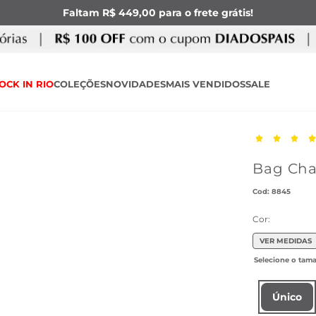
Faltam R$ 449,00 para o frete grátis!
OCK IN RIO
COLEÇÕES
NOVIDADES
MAIS VENDIDOS
SALE
Bag Ch
:
8845
Cor:
VER MEDIDAS
Único