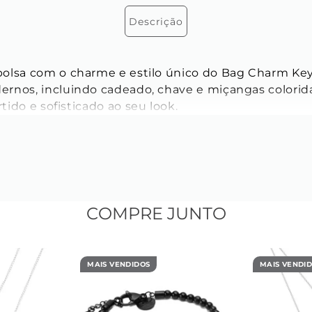
Descrição
olsa com o charme e estilo único do Bag Charm Key
rnos, incluindo cadeado, chave e miçangas coloridas
ido e sofisticado ao seu look.
COMPRE JUNTO
MAIS VENDIDOS
MAIS VENDI