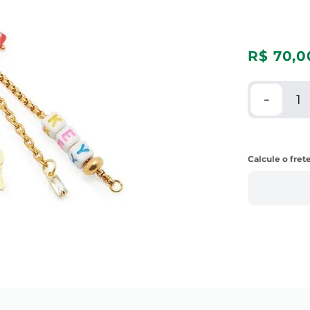
R$
70
,
0
－