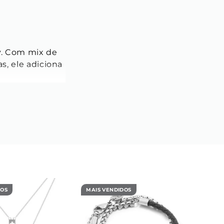
. Com mix de 
, ele adiciona 
DOS
MAIS VENDIDOS
MAIS