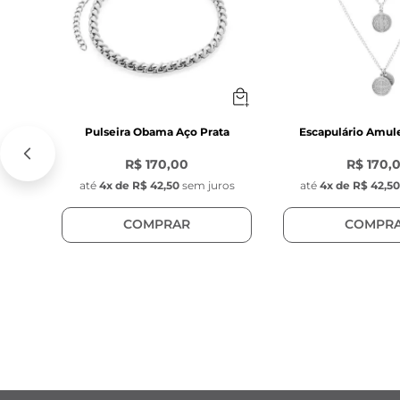
Pulseira Obama Aço Prata
Escapulário Amul
R$ 170,00
R$ 170,
até
4
x de
R$ 42,50
sem juros
até
4
x de
R$ 42,5
COMPRAR
COMPR