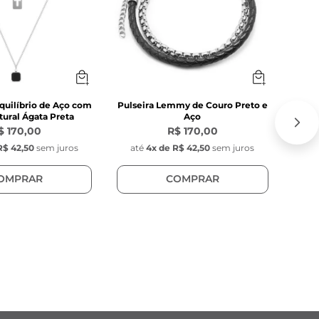
quilíbrio de Aço com
Pulseira Lemmy de Couro Preto e
C
ural Ágata Preta
Aço
$ 170,00
R$ 170,00
R$ 42,50
sem juros
até
4
x de
R$ 42,50
sem juros
at
OMPRAR
COMPRAR