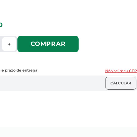
0
COMPRAR
＋
Não sei meu CEP