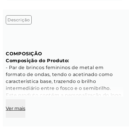
Descrição
COMPOSIÇÃO
Composição do Produto:
- Par de brincos femininos de metal em 
formato de ondas, tendo o acetinado como 
característica base, trazendo o brilho 
intermediário entre o fosco e o semibrilho. 
Este produto contém a personalização do logo 
da Key Design na tarraxa.

Ver mais
- Peso aproximado: 11 gramas

- Tamanho: Único

- Banho: Produto banhado a ouro 18K
