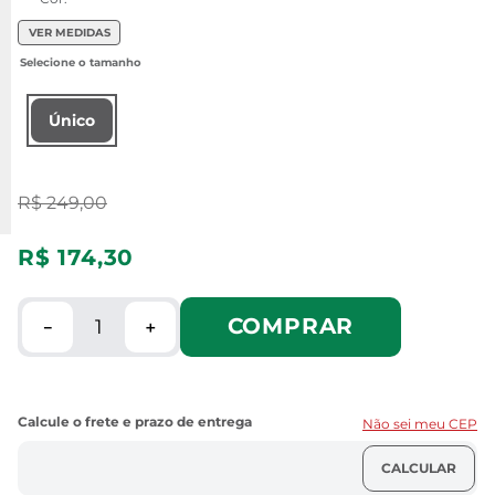
VER MEDIDAS
Único
R$
249
,
00
R$
174
,
30
COMPRAR
－
＋
Não sei meu CEP