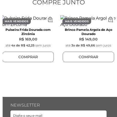
- Processo: Galvânico

COMPRE JUNTO
CARACTERÍSTICAS
Características dos Brincos:
MAIS VENDIDOS
MAIS VENDIDOS
- Comprimento: 18 mm

Pulseira Frida Dourada com
Brinco Pamela Argola de Aço
- Largura: 10 mm

Zircônia
Dourado
- Espessura: 5 mm

R$ 169,00
R$ 149,00
- Cor: Dourado

até
4
x de
R$ 42,25
sem juros
até
3
x de
R$ 49,66
sem juros
- Modelo: Ondas petit

COMPRAR
COMPRAR
- Tarraxas arredondadas na cor dourado 
banhadas a ouro, com 7mm de espessura.

O processo galvânico é um processo químico 
de revestimento metálico homogêneo que 
confere maior resistência a oxidação e 
proteção das peças.
NEWSLETTER