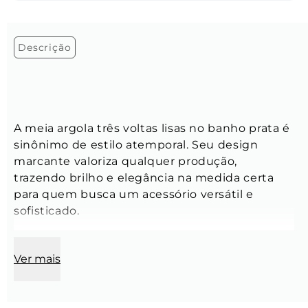
Descrição
A meia argola três voltas lisas no banho prata é 
sinônimo de estilo atemporal. Seu design 
marcante valoriza qualquer produção, 
trazendo brilho e elegância na medida certa 
para quem busca um acessório versátil e 
sofisticado. 
Brincos:
Ver mais
Comprimento:
 4.2 cm
Largura:
 2 mm
Espessura:
 0,9 mm