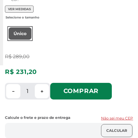
VER MEDIDAS
Único
R$
289
,
00
R$
231
,
20
COMPRAR
－
＋
Não sei meu CEP