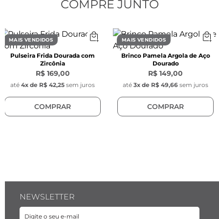
Peso:
 20,10 g
COMPRE JUNTO
Cor:
 Prata
Material:
 Liga metálica nobre
Modelo:
 Meia argola três voltas.
MAIS VENDIDOS
MAIS VENDIDOS
Tarraxas:
 Borboleta
Pulseira Frida Dourada com
Brinco Pamela Argola de Aço
Banho:
 liga metálica de cobre e zinco e recebe 
Zircônia
Dourado
o banho de ródio prata.
R$ 169,00
R$ 149,00
até
4
x de
R$ 42,25
sem juros
até
3
x de
R$ 49,66
sem juros
COMPRAR
COMPRAR
NEWSLETTER