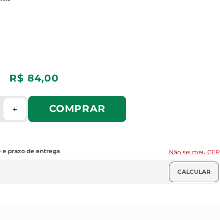
R$
84
,
00
COMPRAR
＋
Não sei meu CEP