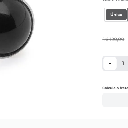
Único
R$
120
,
00
－