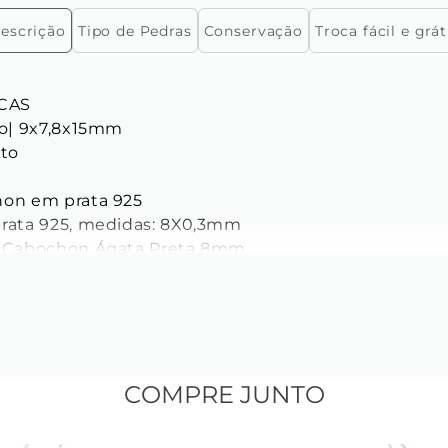
escrição
Tipo de Pedras
Conservação
Troca fácil e grát
CAS

o| 9x7,8x15mm

to

hon em prata 925

prata 925, medidas: 8X0,3mm

l Cabochon Ágata Preta 8mm

mente com criação Key Design.
COMPRE JUNTO