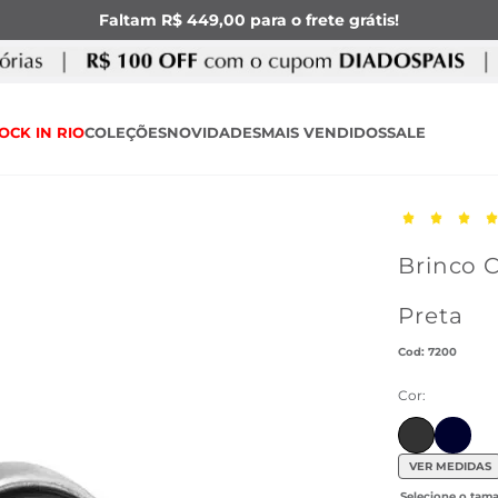
Faltam R$ 449,00 para o frete grátis!
OCK IN RIO
COLEÇÕES
NOVIDADES
MAIS VENDIDOS
SALE
Brinco C
Preta
:
7200
Cor:
Ir para
VER MEDIDAS