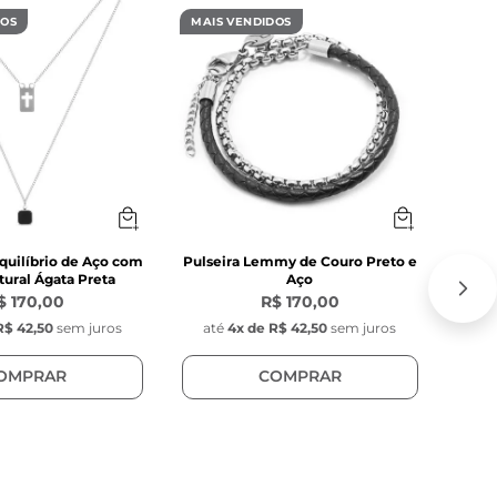
DOS
MAIS VENDIDOS
MAIS
quilíbrio de Aço com
Pulseira Lemmy de Couro Preto e
C
ural Ágata Preta
Aço
$ 170,00
R$ 170,00
R$ 42,50
sem juros
até
4
x de
R$ 42,50
sem juros
at
OMPRAR
COMPRAR