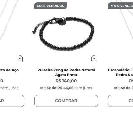
MAIS VENDIDOS
MAIS VENDI
eto de Aço
Pulseira Zeng de Pedra Natural
Escapulário E
Ágata Preta
Pedra Nat
00
R$ 140,00
R
0
sem juros
até
3
x de
R$ 46,66
sem juros
até
4
x de
AR
COMPRAR
C