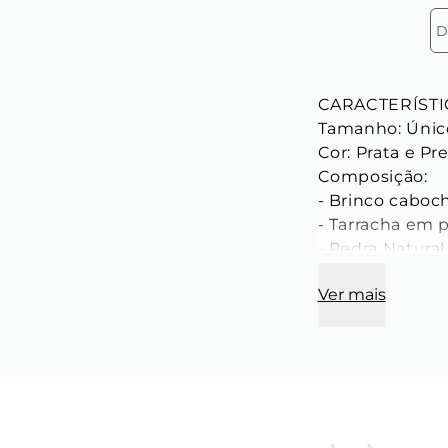
D
CARACTERÍSTI
Tamanho: Únic
Cor: Prata e Pre
Composição:

- Brinco caboc
- Tarracha em 
- Pedra Natura
- Feita manual
Ver mais