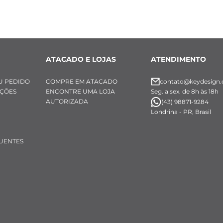
ATACADO E LOJAS
ATENDIMENTO
U PEDIDO
COMPRE EM ATACADO
contato@keydesign.
UÇÕES
ENCONTRE UMA LOJA
Seg. a sex. de 8h às 18h
AUTORIZADA
(43) 98871-9284
Londrina - PR, Brasil
UENTES