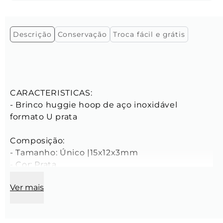
Descrição
Conservação
Troca fácil e grátis
CARACTERISTICAS:

- Brinco huggie hoop de aço inoxidável 
formato U prata

Composição:

- Tamanho: Único |15x12x3mm

- Cor: Prata

- Feita manualmente com criação Key Design
Ver mais