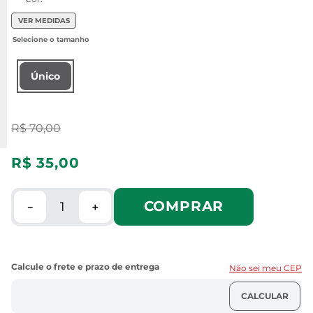
VER MEDIDAS
Único
R$
70
,
00
R$
35
,
00
COMPRAR
－
＋
Não sei meu CEP