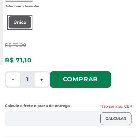
Único
R$
79
,
00
R$
71
,
10
COMPRAR
－
＋
Não sei meu CEP