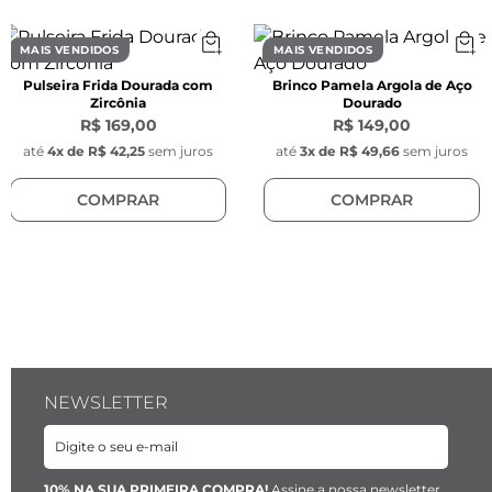
- Cor: Prata

- Modelo: Coluna
MAIS VENDIDOS
MAIS VENDIDOS
Pulseira Frida Dourada com
Brinco Pamela Argola de Aço
Zircônia
Dourado
R$ 169,00
R$ 149,00
até
4
x de
R$ 42,25
sem juros
até
3
x de
R$ 49,66
sem juros
COMPRAR
COMPRAR
NEWSLETTER
10% NA SUA PRIMEIRA COMPRA!
Assine a nossa newsletter