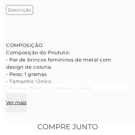
Descrição
COMPOSIÇÃO 

Composição do Produto:

- Par de brincos femininos de metal com 
design de coluna.

- Peso: 1 gramas

- Tamanho: Único

- Banho: Produto banhado a ródio

Ver mais
CARACTERÍSTICAS

Características dos Brincos:

- Comprimento total: 14,5 mm

- Largura da parte superior: 10 mm

COMPRE JUNTO
- Espessura da parte superior: 2mm
