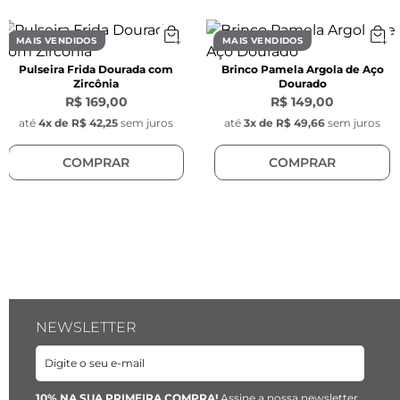
Cor:
 Prata 
MAIS VENDIDOS
MAIS VENDIDOS
Tarraxa:
 Borboleta 
Pulseira Frida Dourada com
Brinco Pamela Argola de Aço
Zircônia
Dourado
Material:
 Aço inoxidável
R$ 169,00
R$ 149,00
até
4
x de
R$ 42,25
sem juros
até
3
x de
R$ 49,66
sem juros
COMPRAR
COMPRAR
NEWSLETTER
10% NA SUA PRIMEIRA COMPRA!
Assine a nossa newsletter