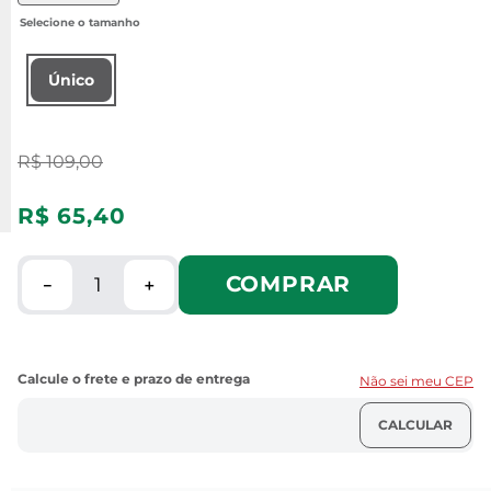
Único
R$
109
,
00
R$
65
,
40
COMPRAR
－
＋
Não sei meu CEP