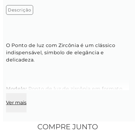
Descrição
O Ponto de luz com Zircônia é um clássico 
indispensável, símbolo de elegância e 
delicadeza.
Modelo:
 Ponto de luz de zircônia em formato 
de coração
Ver mais
Comprimento:
 4 mm
Largura:
 4 mm
COMPRE JUNTO